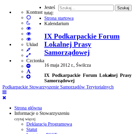
Jesteś
Szukaj
Kontrast
tutaj:
Default
Strona startowa
Włącz
mode
Kalendarium
tryb
High
nocny
Contrast
High
IX Podkarpackie Forum
Black
Contrast
High
Lokalnej Prasy
White
Black
Contrast
Układ
Fixed
mode
Yellow
Yellow
Samorządowej
layout
Wide
mode
Black
layout
mode
Czcionka
16 maja 2012 r., Świlcza
Set
Smaller
Set
IX Podkarpackie Forum Lokalnej Prasy
Font
Set
Default
Samorządowej
Larger
Font
Podkarpackie Stowarzyszenie Samorządów Terytorialnych
Font
Strona główna
Informacje o Stowarzyszeniu
czytaj więcej
Deklaracja Programowa
Statut