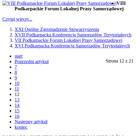
VIII
Podkarpackie Forum Lokalnej Prasy Samorządowej
Czytaj więcej...
XXI Ogólne Zgromadzenie Stowarzyszenia
XVII Podkarpacka Konferencja Samorządów Terytorialnych
VII Podkarpackie Forum Lokalnej Prasy Samorządowej
XVI Podkarpacka Konferencja Samorządów Terytorialnych
start
Strona 12 z 21
Poprzedni artykuł
7
8
9
10
11
12
13
14
15
16
Następny artykuł
koniec