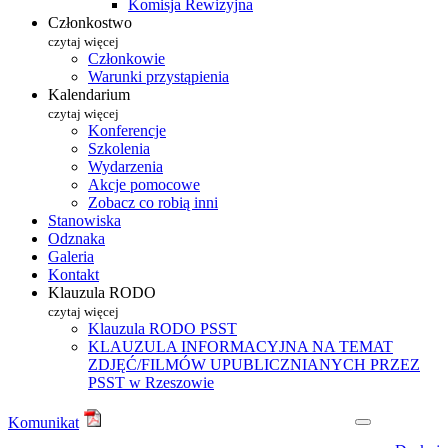
Komisja Rewizyjna
Członkostwo
czytaj więcej
Członkowie
Warunki przystąpienia
Kalendarium
czytaj więcej
Konferencje
Szkolenia
Wydarzenia
Akcje pomocowe
Zobacz co robią inni
Stanowiska
Odznaka
Galeria
Kontakt
Klauzula RODO
czytaj więcej
Klauzula RODO PSST
KLAUZULA INFORMACYJNA NA TEMAT
ZDJĘĆ/FILMÓW UPUBLICZNIANYCH PRZEZ
PSST w Rzeszowie
Komunikat