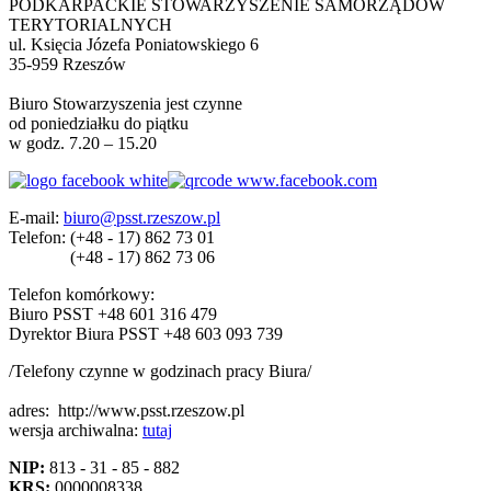
PODKARPACKIE STOWARZYSZENIE SAMORZĄDÓW
TERYTORIALNYCH
ul. Księcia Józefa Poniatowskiego 6
35-959 Rzeszów
Biuro Stowarzyszenia jest czynne
od poniedziałku do piątku
w godz. 7.20 – 15.20
E-mail:
biuro@psst.rzeszow.pl
Telefon:
(+48 - 17) 862 73 01
(+48 - 17) 862 73 06
Telefon komórkowy:
Biuro PSST +48 601 316 479
Dyrektor Biura PSST +48 603 093 739
/Telefony czynne w godzinach pracy Biura/
adres:
http://www.psst.rzeszow.pl
wersja archiwalna:
tutaj
NIP:
813 - 31 - 85 - 882
KRS:
0000008338