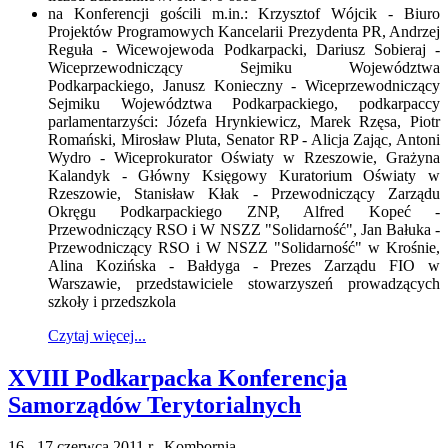
na Konferencji gościli m.in.: Krzysztof Wójcik - Biuro
Projektów Programowych Kancelarii Prezydenta PR, Andrzej
Reguła - Wicewojewoda Podkarpacki, Dariusz Sobieraj -
Wiceprzewodniczący Sejmiku Województwa
Podkarpackiego, Janusz Konieczny - Wiceprzewodniczący
Sejmiku Województwa Podkarpackiego, podkarpaccy
parlamentarzyści: Józefa Hrynkiewicz, Marek Rzęsa, Piotr
Romański, Mirosław Pluta, Senator RP - Alicja Zając, Antoni
Wydro - Wiceprokurator Oświaty w Rzeszowie, Grażyna
Kalandyk - Główny Księgowy Kuratorium Oświaty w
Rzeszowie, Stanisław Kłak - Przewodniczący Zarządu
Okręgu Podkarpackiego ZNP, Alfred Kopeć -
Przewodniczący RSO i W NSZZ "Solidarność", Jan Bałuka -
Przewodniczący RSO i W NSZZ "Solidarność" w Krośnie,
Alina Kozińska - Bałdyga - Prezes Zarządu FIO w
Warszawie, przedstawiciele stowarzyszeń prowadzących
szkoły i przedszkola
Czytaj więcej...
XVIII Podkarpacka Konferencja
Samorządów Terytorialnych
16 - 17 czerwca 2011 r., Kombornia