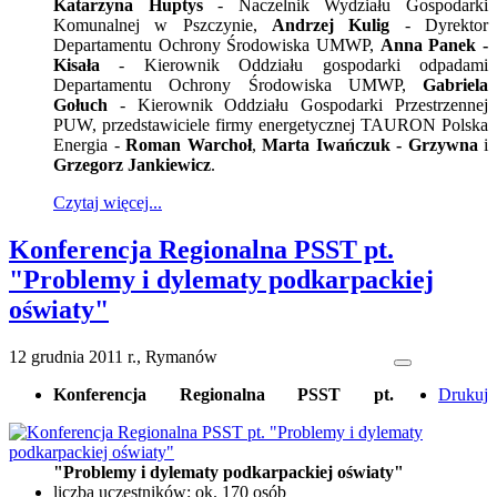
Katarzyna Huptys
- Naczelnik Wydziału Gospodarki
Komunalnej w Pszczynie,
Andrzej Kulig
- Dyrektor
Departamentu Ochrony Środowiska UMWP,
Anna Panek -
Kisała
- Kierownik Oddziału gospodarki odpadami
Departamentu Ochrony Środowiska UMWP,
Gabriela
Gołuch
- Kierownik Oddziału Gospodarki Przestrzennej
PUW, przedstawiciele firmy energetycznej TAURON Polska
Energia -
Roman Warchoł
,
Marta Iwańczuk - Grzywna
i
Grzegorz Jankiewicz
.
Czytaj więcej...
Konferencja Regionalna PSST pt.
"Problemy i dylematy podkarpackiej
oświaty"
12 grudnia 2011 r., Rymanów
Konferencja Regionalna PSST pt.
Drukuj
"Problemy i dylematy podkarpackiej oświaty"
liczba uczestników: ok. 170 osób