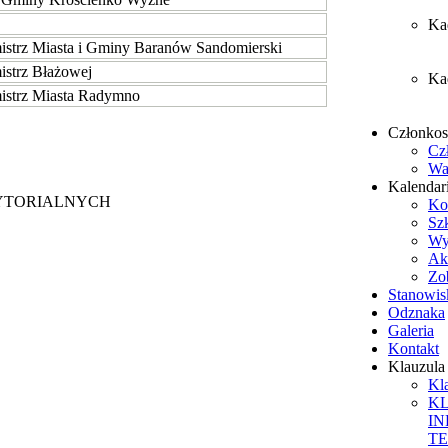
Ka
istrz Miasta i Gminy Baranów Sandomierski
istrz Błażowej
Ka
istrz Miasta Radymno
Członko
Cz
Wa
Kalendar
YTORIALNYCH
Ko
Sz
Wy
Ak
Zob
Stanowis
Odznaka
Galeria
Kontakt
Klauzul
Kl
K
I
T