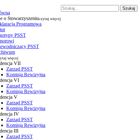
Szukaj
łówna
je o Stowarzyszeniu
czytaj więcej
klaracja Programowa
tut
gotypy PSST
norowi
zewodniczący PSST
chiwum
ytaj więcej
dencja VII
Zarząd PSST
Komisja Rewizyjna
dencja VI
Zarząd PSST
Komisja Rewizyjna
dencja V
Zarząd PSST
Komisja Rewizyjna
dencja IV
Zarząd PSST
Komisja Rewizyjna
encja III
Zarząd PSST