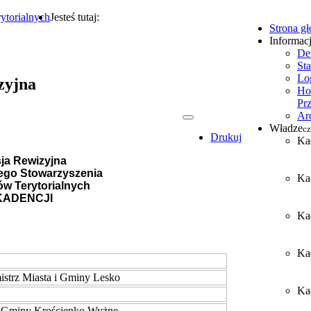
ytorialnych
Jesteś tutaj:
Strona g
Informac
De
Sta
Lo
zyjna
Ho
Pr
Ar
Władze
cz
Drukuj
Ka
ja Rewizyjna
ego Stowarzyszenia
Ka
w Terytorialnych
 KADENCJI
Ka
Ka
istrz Miasta i Gminy Lesko
Kad
t Gminy Krościenko Wyżne