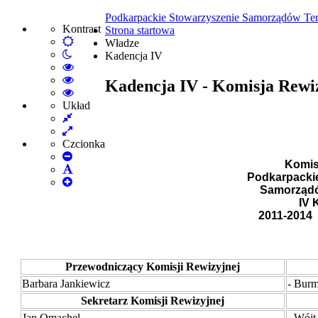
Podkarpackie Stowarzyszenie Samorządów Ter
Kontrast
Strona startowa
Default
Władze
Włącz
mode
Kadencja IV
tryb
High
nocny
Contrast
High
Kadencja IV - Komisja Rewi
Black
Contrast
High
White
Black
Contrast
Układ
Fixed
mode
Yellow
Yellow
layout
Wide
mode
Black
layout
mode
Czcionka
Set
Komis
Smaller
Set
Podkarpacki
Font
Set
Default
Samorządó
Larger
Font
IV
Font
2011-2014
Przewodniczący Komisji Rewizyjnej
Barbara Jankiewicz
- Burm
Sekretarz Komisji Rewizyjnej
Jan Omachel
- Wój