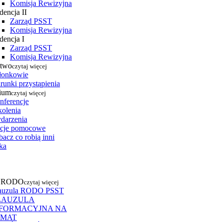
Komisja Rewizyjna
dencja II
Zarząd PSST
Komisja Rewizyjna
dencja I
Zarząd PSST
Komisja Rewizyjna
stwo
czytaj więcej
łonkowie
runki przystąpienia
ium
czytaj więcej
nferencje
kolenia
darzenia
cje pomocowe
acz co robią inni
ka
a RODO
czytaj więcej
auzula RODO PSST
LAUZULA
NFORMACYJNA NA
EMAT