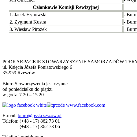
Członkowie Komisji Rewizyjnej
1. Jacek Hynowski
- Burm
2. Zygmunt Kustra
- Burm
3. Wiesław Pirożek
- Burm
PODKARPACKIE STOWARZYSZENIE SAMORZĄDÓW TER
ul. Księcia Józefa Poniatowskiego 6
35-959 Rzeszów
Biuro Stowarzyszenia jest czynne
od poniedziałku do piątku
w godz. 7.20 – 15.20
E-mail:
biuro@psst.rzeszow.pl
Telefon:
(+48 - 17) 862 73 01
(+48 - 17) 862 73 06
Telefon komórkowy: