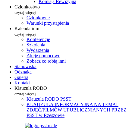
Komisja Rewizyjna
Członkostwo
czytaj więcej
Członkowie
Warunki przystąpienia
Kalendarium
czytaj więcej
Konferencje
Szkolenia
Wydarzenia
Akcje pomocowe
Zobacz co robią inni
Stanowiska
Odznaka
Galeria
Kontakt
Klauzula RODO
czytaj więcej
Klauzula RODO PSST
KLAUZULA INFORMACYJNA NA TEMAT
ZDJĘĆ/FILMÓW UPUBLICZNIANYCH PRZEZ
PSST w Rzeszowie