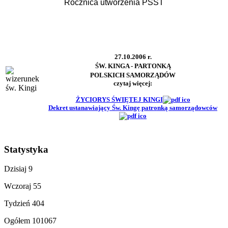
Rocznica utworzenia PSST
27.10.2006 r.
ŚW. KINGA - PARTONKĄ
POLSKICH SAMORZĄDÓW
czytaj więcej:
ŻYCIORYS ŚWIĘTEJ KINGI
Dekret ustanawiający Św. Kingę patronką samorządowców
Statystyka
Dzisiaj
9
Wczoraj
55
Tydzień
404
Ogółem
101067