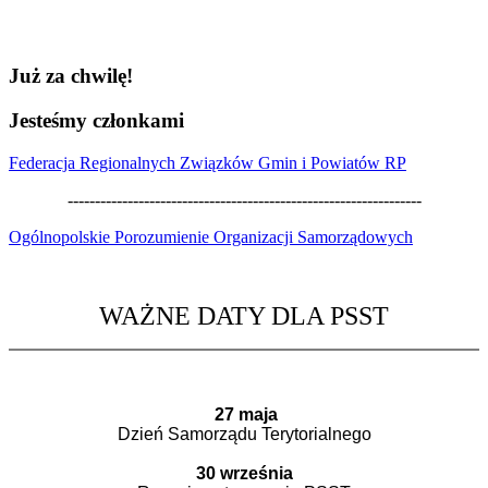
Już
za
chwilę!
Jesteśmy
członkami
Federacja Regionalnych Związków Gmin i Powiatów RP
-----------------------------------------------------------------
Ogólnopolskie Porozumienie Organizacji Samorządowych
WAŻNE DATY DLA PSST
27 maja
Dzień Samorządu Terytorialnego
30 września