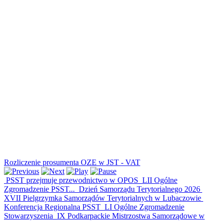
Rozliczenie prosumenta OZE w JST - VAT
PSST przejmuje przewodnictwo w OPOS
LII Ogólne
Zgromadzenie PSST...
Dzień Samorządu Terytorialnego 2026
XVII Pielgrzymka Samorządów Terytorialnych w Lubaczowie
Konferencja Regionalna PSST
LI Ogólne Zgromadzenie
Stowarzyszenia
IX Podkarpackie Mistrzostwa Samorządowe w