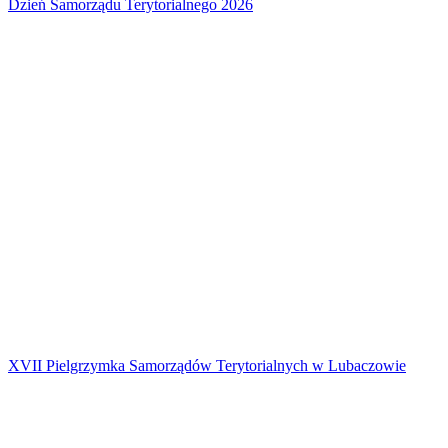
Dzień Samorządu Terytorialnego 2026
XVII Pielgrzymka Samorządów Terytorialnych w Lubaczowie