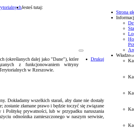
ytorialnych
Jesteś tutaj:
Strona g
Informac
De
Sta
Lo
Ho
Pr
Ar
Władze
cz
h (określanych dalej jako "Dane"), które
Drukuj
Ka
zanych z funkcjonowaniem witryny
erytorialnych w Rzeszowie.
Ka
Ka
ny. Dokładamy wszelkich starań, aby dane nie dostały
ie; zostanie złamane prawo i będzie toczyć się związane
Ka
y i Politykę prywatności, lub w przypadku naruszania
użyciu odnośnika zamieszczonego w naszym serwisie,
Kad