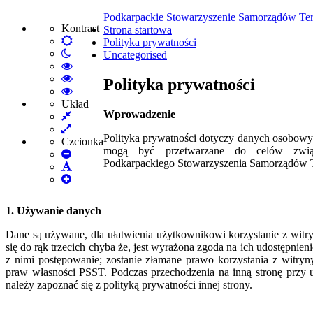
Podkarpackie Stowarzyszenie Samorządów Ter
Kontrast
Strona startowa
Default
Polityka prywatności
Włącz
mode
Uncategorised
tryb
High
nocny
Contrast
High
Polityka prywatności
Black
Contrast
High
White
Black
Contrast
Układ
Wprowadzenie
Fixed
mode
Yellow
Yellow
layout
Wide
mode
Black
Polityka prywatności dotyczy danych osobowyc
layout
mode
Czcionka
mogą być przetwarzane do celów zwią
Set
Podkarpackiego Stowarzyszenia Samorządów T
Smaller
Set
Font
Set
Default
Larger
Font
Font
1. Używanie danych
Dane są używane, dla ułatwienia użytkownikowi korzystanie z witry
się do rąk trzecich chyba że, jest wyrażona zgoda na ich udostępnien
z nimi postępowanie; zostanie złamane prawo korzystania z witryn
praw własności PSST. Podczas przechodzenia na inną stronę przy 
należy zapoznać się z polityką prywatności innej strony.