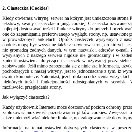
2. Ciasteczka [Cookies]
Kiedy otwierasz witrynę, serwer na którym jest umieszczona strona
tekstowy, zwany ciasteczkiem [ang. cookie]. Ciasteczka używane s
najlepiej dostosować treści i funkcje witryny do potrzeb i oczekiwa
one do zapamiętania preferowanego wyglądu strony, np. ustawioneg
w prowadzonych ankietach. Oprócz ciasteczek wysyłanych z nasz
cookies mogą być wysyłane także z serwerów stron, do których jes
nie gromadzą żadnych danych, w tym nazwisk i adresów e-mail. 
wysyłanych z naszego serwera nigdzie nie gromadzimy i w żade
zmienić ustawienia dotyczące ciasteczek w używanej przez siebie
zapisywania. Jeśli mimo zapoznania się z niniejszą informacją, uży
pochodzących z naszej witryny, jest to jednoznaczne z tym, iż wy
swoim komputerze. Natomiast, jeżeli dokona odrzucenia wszystkich 
niektórych treści i funkcjonalności udostępnianych w serwisie.
możliwości przeglądania strony.
Jak wyłączyć ciasteczka?
Każdy użytkownik Internetu może dostosować poziom ochrony przed 
zablokować możliwość pozostawiania plików cookies. Zwiększa t
także uniemożliwiać niektóre funkcje, np. zalogowanie się do witryny
Informacje na temat ustawień dotyczących ciasteczek w poszcz