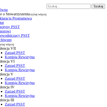
Szukaj
łówna
je o Stowarzyszeniu
czytaj więcej
klaracja Programowa
tut
gotypy PSST
norowi
zewodniczący PSST
chiwum
ytaj więcej
dencja VII
Zarząd PSST
Komisja Rewizyjna
dencja VI
Zarząd PSST
Komisja Rewizyjna
dencja V
Zarząd PSST
Komisja Rewizyjna
dencja IV
Zarząd PSST
Komisja Rewizyjna
encja III
Zarząd PSST