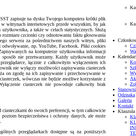
Ka
 PSST zapisuje na dysku Twojego komputera krótki plik
Ka
ą w witrynach internetowych przede wszystkim, by jak
ń użytkownika, a także w celach statystycznych. Służą
o rozmiaru czcionki czy odnotowaniu faktu głosowania
Członko
ego serwera za pośrednictwem naszych witryn, pliki
Cz
t odwoływanie, np. YouTube, Facebook. Pliki cookies
Wa
Zapisywanych na komputerze użytkownika informacji
Kalendar
n sposób nie przetwarzamy. Każdy użytkownik może
Ko
 przeglądarce, łącznie z całkowitym wyłączeniem ich
Sz
tkownik nie wyłączy możliwości zapisywania ciasteczek
Wy
raża on zgodę na ich zapisywanie i przechowywanie w
Ak
ciasteczek, wówczas nie będzie możliwe korzystanie z
Zob
 Wyłączenie ciasteczek nie powoduje całkowity brak
Stanowis
Odznaka
Galeria
Kontakt
ciasteczkami do swoich preferencji, w tym całkowicie
Klauzul
o poziom bezpieczeństwa i ochrony danych, ale może
Kl
.
K
I
ególnych przeglądarkach dostępne są na poniższych
T