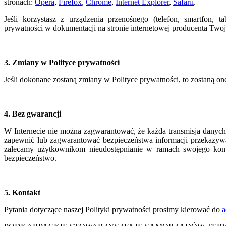
stronach:
Opera
,
Firefox
,
Chrome
,
Internet Explorer
,
Safarii
.
Jeśli korzystasz z urządzenia przenośnego (telefon, smartfon, t
prywatności w dokumentacji na stronie internetowej producenta Twoj
3. Zmiany w Polityce prywatności
Jeśli dokonane zostaną zmiany w Polityce prywatności, to zostaną o
4. Bez gwarancji
W Internecie nie można zagwarantować, że każda transmisja danych
zapewnić lub zagwarantować bezpieczeństwa informacji przekazywa
zalecamy użytkownikom nieudostępnianie w ramach swojego konta
bezpieczeństwo.
5. Kontakt
Pytania dotyczące naszej Polityki prywatności prosimy kierować do
a