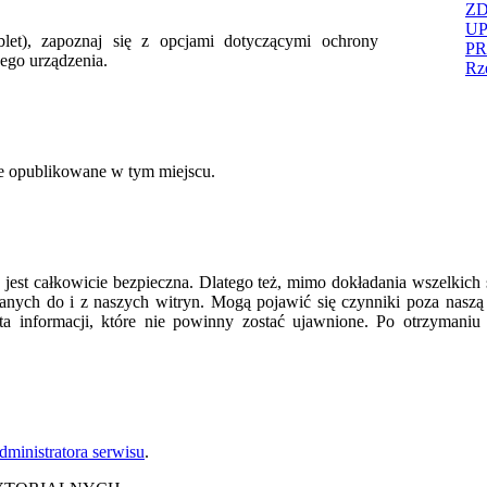
ZD
U
ablet), zapoznaj się z opcjami dotyczącymi ochrony
PR
ego urządzenia.
Rz
ne opublikowane w tym miejscu.
 jest całkowicie bezpieczna. Dlatego też, mimo dokładania wszelki
nych do i z naszych witryn. Mogą pojawić się czynniki poza naszą
 informacji, które nie powinny zostać ujawnione. Po otrzymaniu 
dministratora serwisu
.