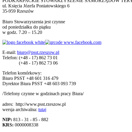
PODKARPACKIE STOWARZYSZENIE SAMORZĄDÓW TER
ul. Księcia Józefa Poniatowskiego 6
35-959 Rzeszów
Biuro Stowarzyszenia jest czynne
od poniedziałku do piątku
w godz. 7.20 – 15.20
E-mail:
biuro@psst.rzeszow.pl
Telefon:
(+48 - 17) 862 73 01
(+48 - 17) 862 73 06
Telefon komórkowy:
Biuro PSST +48 601 316 479
Dyrektor Biura PSST +48 603 093 739
/Telefony czynne w godzinach pracy Biura/
adres:
http://www.psst.rzeszow.pl
wersja archiwalna:
tutaj
NIP:
813 - 31 - 85 - 882
KRS:
0000008338