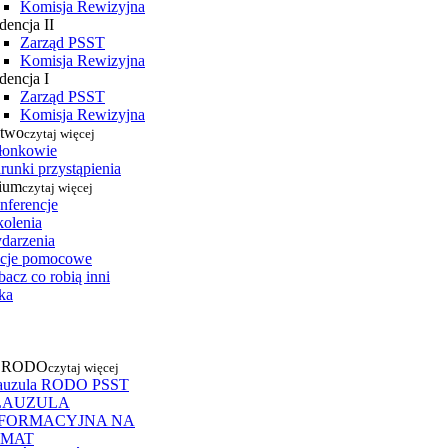
Komisja Rewizyjna
dencja II
Zarząd PSST
Komisja Rewizyjna
dencja I
Zarząd PSST
Komisja Rewizyjna
stwo
czytaj więcej
łonkowie
runki przystąpienia
ium
czytaj więcej
nferencje
kolenia
darzenia
cje pomocowe
acz co robią inni
ka
a RODO
czytaj więcej
auzula RODO PSST
LAUZULA
NFORMACYJNA NA
EMAT