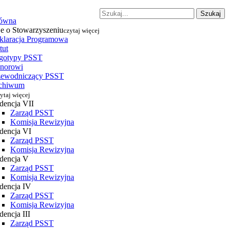
Szukaj
łówna
je o Stowarzyszeniu
czytaj więcej
klaracja Programowa
tut
gotypy PSST
norowi
zewodniczący PSST
chiwum
ytaj więcej
dencja VII
Zarząd PSST
Komisja Rewizyjna
dencja VI
Zarząd PSST
Komisja Rewizyjna
dencja V
Zarząd PSST
Komisja Rewizyjna
dencja IV
Zarząd PSST
Komisja Rewizyjna
encja III
Zarząd PSST