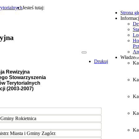
ytorialnych
Jesteś tutaj:
Strona g
Informac
De
Sta
Lo
yjna
Ho
Pr
Ar
Władze
cz
Drukuj
Ka
ja Rewizyjna
ego Stowarzyszenia
Ka
w Terytorialnych
cji (2003-2007)
Ka
Ka
 Gminy Rokietnica
Kad
istrz Miasta i Gminy Zagórz