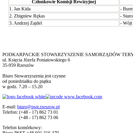
Członkowie Komisji Rewizyjnej
1. Jan Kida
- Burm
2. Zbigniew Rękas
- Star
3. Andrzej Zajdel
- Wójt
PODKARPACKIE STOWARZYSZENIE SAMORZĄDÓW TER
ul. Księcia Józefa Poniatowskiego 6
35-959 Rzeszów
Biuro Stowarzyszenia jest czynne
od poniedziałku do piątku
w godz. 7.20 – 15.20
E-mail:
biuro@psst.rzeszow.pl
Telefon:
(+48 - 17) 862 73 01
(+48 - 17) 862 73 06
Telefon komórkowy:
Biuro PSST +48 601 316 479