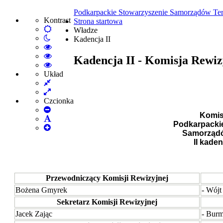
Podkarpackie Stowarzyszenie Samorządów Ter
Kontrast
Strona startowa
Default
Władze
Włącz
mode
Kadencja II
tryb
High
nocny
Contrast
High
Kadencja II - Komisja Rewiz
Black
Contrast
High
White
Black
Contrast
Układ
Fixed
mode
Yellow
Yellow
layout
Wide
mode
Black
layout
mode
Czcionka
Set
Komis
Smaller
Set
Podkarpacki
Font
Set
Default
Samorządó
Larger
Font
II kaden
Font
Przewodniczący Komisji Rewizyjnej
Bożena Gmyrek
- Wójt
Sekretarz Komisji Rewizyjnej
Jacek Zając
- Burm