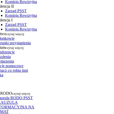
Komisja Rewizyjna
dencja II
Zarząd PSST
Komisja Rewizyjna
dencja I
Zarząd PSST
Komisja Rewizyjna
stwo
czytaj więcej
łonkowie
runki przystąpienia
ium
czytaj więcej
nferencje
kolenia
darzenia
cje pomocowe
acz co robią inni
ka
a RODO
czytaj więcej
auzula RODO PSST
LAUZULA
NFORMACYJNA NA
EMAT