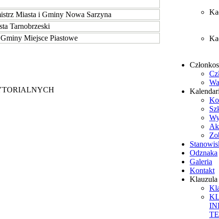
Ka
istrz Miasta i Gminy Nowa Sarzyna
osta Tarnobrzeski
 Gminy Miejsce Piastowe
Ka
Członko
Cz
Wa
YTORIALNYCH
Kalendar
Ko
Sz
Wy
Ak
Zob
Stanowis
Odznaka
Galeria
Kontakt
Klauzul
Kl
K
I
T