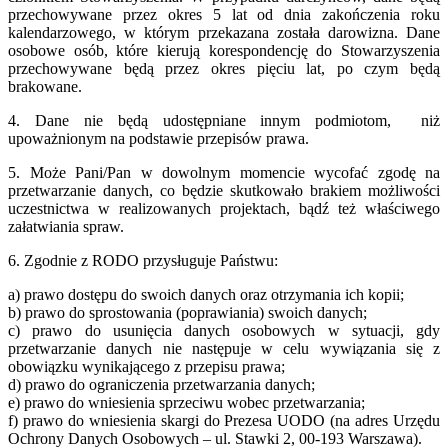
przechowywane przez okres 5 lat od dnia zakończenia roku
kalendarzowego, w którym przekazana została darowizna. Dane
osobowe osób, które kierują korespondencję do Stowarzyszenia
przechowywane będą przez okres pięciu lat, po czym będą
brakowane.
4. Dane nie będą udostępniane innym podmiotom, niż
upoważnionym na podstawie przepisów prawa.
5. Może Pani/Pan w dowolnym momencie wycofać zgodę na
przetwarzanie danych, co będzie skutkowało brakiem możliwości
uczestnictwa w realizowanych projektach, bądź też właściwego
załatwiania spraw.
6. Zgodnie z RODO przysługuje Państwu:
a) prawo dostępu do swoich danych oraz otrzymania ich kopii;
b) prawo do sprostowania (poprawiania) swoich danych;
c) prawo do usunięcia danych osobowych w sytuacji, gdy
przetwarzanie danych nie następuje w celu wywiązania się z
obowiązku wynikającego z przepisu prawa;
d) prawo do ograniczenia przetwarzania danych;
e) prawo do wniesienia sprzeciwu wobec przetwarzania;
f) prawo do wniesienia skargi do Prezesa UODO (na adres Urzędu
Ochrony Danych Osobowych – ul. Stawki 2, 00-193 Warszawa).