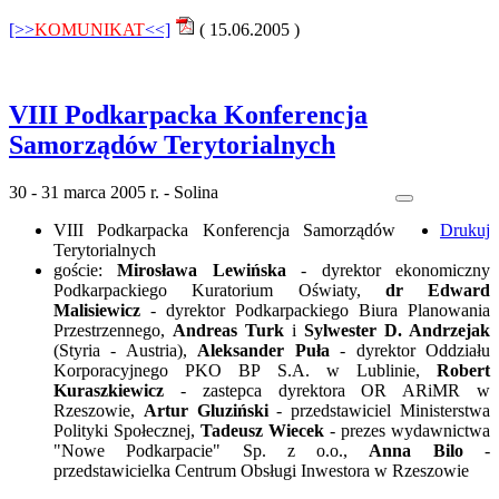
[>>
KOMUNIKAT
<<]
( 15.06.2005 )
VIII Podkarpacka Konferencja
Samorządów Terytorialnych
30 - 31 marca 2005 r. - Solina
VIII Podkarpacka Konferencja Samorządów
Drukuj
Terytorialnych
goście:
Mirosława Lewińska
- dyrektor ekonomiczny
Podkarpackiego Kuratorium Oświaty,
dr Edward
Malisiewicz
- dyrektor Podkarpackiego Biura Planowania
Przestrzennego,
Andreas Turk
i
Sylwester D. Andrzejak
(Styria - Austria),
Aleksander Puła
- dyrektor Oddziału
Korporacyjnego PKO BP S.A. w Lublinie,
Robert
Kuraszkiewicz
- zastepca dyrektora OR ARiMR w
Rzeszowie,
Artur Gluziński
- przedstawiciel Ministerstwa
Polityki Społecznej,
Tadeusz Wiecek
- prezes wydawnictwa
"Nowe Podkarpacie" Sp. z o.o.,
Anna Bilo
-
przedstawicielka Centrum Obsługi Inwestora w Rzeszowie