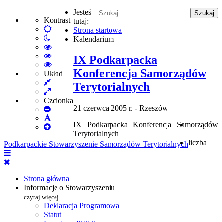
Jesteś
Szukaj
Kontrast
tutaj:
Default
Strona startowa
Włącz
mode
Kalendarium
tryb
High
nocny
Contrast
High
IX Podkarpacka
Black
Contrast
High
Konferencja Samorządów
White
Black
Contrast
Układ
Fixed
mode
Yellow
Yellow
Terytorialnych
layout
Wide
mode
Black
layout
mode
Czcionka
21 czerwca 2005 r. - Rzeszów
Set
Smaller
Set
IX Podkarpacka Konferencja Samorządów
Font
Set
Default
Terytorialnych
Larger
Font
liczba
Podkarpackie Stowarzyszenie Samorządów Terytorialnych
Font
Strona główna
Informacje o Stowarzyszeniu
czytaj więcej
Deklaracja Programowa
Statut