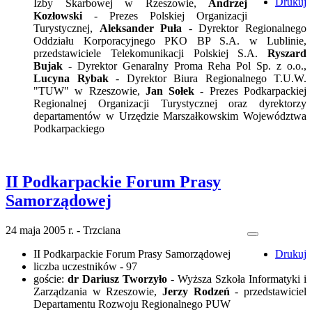
Drukuj
Izby Skarbowej w Rzeszowie,
Andrzej
Kozłowski
- Prezes Polskiej Organizacji
Turystycznej,
Aleksander Puła
- Dyrektor Regionalnego
Oddziału Korporacyjnego PKO BP S.A. w Lublinie,
przedstawiciele Telekomunikacji Polskiej S.A.
Ryszard
Bujak
- Dyrektor Genaralny Proma Reha Pol Sp. z o.o.,
Lucyna Rybak
- Dyrektor Biura Regionalnego T.U.W.
"TUW" w Rzeszowie,
Jan Sołek
- Prezes Podkarpackiej
Regionalnej Organizacji Turystycznej oraz dyrektorzy
departamentów w Urzędzie Marszałkowskim Województwa
Podkarpackiego
II Podkarpackie Forum Prasy
Samorządowej
24 maja 2005 r. - Trzciana
II Podkarpackie Forum Prasy Samorządowej
Drukuj
liczba uczestników - 97
goście:
dr Dariusz Tworzyło
- Wyższa Szkoła Informatyki i
Zarządzania w Rzeszowie,
Jerzy Rodzeń
- przedstawiciel
Departamentu Rozwoju Regionalnego PUW