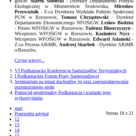
goście:
Marek Sobiecki
- Dyrektor Departamentu Polityki
Ekologicznej w Ministerstwie Środowiska,
Mirosław
Przewoźnik
- Z-ca Dyrektora Wydziału Polityki Społecznej
PUW w Rzeszowie,
Tomasz Chrząstowski
- Dyrektor
Departamentu Ekonomicznego NFOŚiGW,
Lesław Budzisz
- Prezes WFOŚiGW w Rzeszowie,
Tadeusz Błaszczyszyn
-
Wiceprezes WFOŚiGW w Rzeszowie,
Kazimierz Nycz
-
Wiceprezes WFOŚiGW w Rzeszowie,
Edward Adamski
-
Z-ca Prezesa ARiMR,
Andrzej Skarbek
- Dyrektor ARiMR
o/Rzeszów,
Czytaj więcej...
VI Podkarpacka Konferencja Samorządów Terytorialnych
I Podkarpackie Forum Prasy Samorządowej
Seminarium na temat dochodów jst oraz zagospodarowania
przestrzennego gmin
Potencjał geotermalny Podkarpacia i warunki jego
wykorzystania
start
Strona 18 z 21
Poprzedni artykuł
12
13
14
15