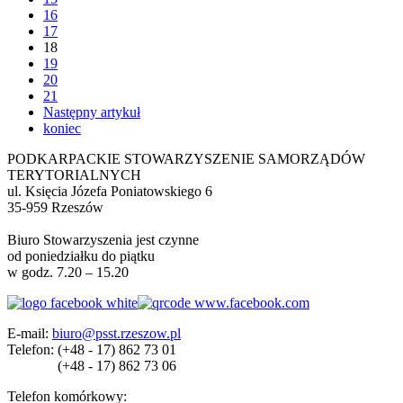
16
17
18
19
20
21
Następny artykuł
koniec
PODKARPACKIE STOWARZYSZENIE SAMORZĄDÓW
TERYTORIALNYCH
ul. Księcia Józefa Poniatowskiego 6
35-959 Rzeszów
Biuro Stowarzyszenia jest czynne
od poniedziałku do piątku
w godz. 7.20 – 15.20
E-mail:
biuro@psst.rzeszow.pl
Telefon:
(+48 - 17) 862 73 01
(+48 - 17) 862 73 06
Telefon komórkowy: