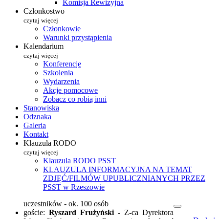
Komisja Rewizyjna
Członkostwo
czytaj więcej
Członkowie
Warunki przystąpienia
Kalendarium
czytaj więcej
Konferencje
Szkolenia
Wydarzenia
Akcje pomocowe
Zobacz co robią inni
Stanowiska
Odznaka
Galeria
Kontakt
Klauzula RODO
czytaj więcej
Klauzula RODO PSST
KLAUZULA INFORMACYJNA NA TEMAT
ZDJĘĆ/FILMÓW UPUBLICZNIANYCH PRZEZ
PSST w Rzeszowie
uczestników - ok. 100 osób
goście:
Ryszard Frużyński
- Z-ca Dyrektora