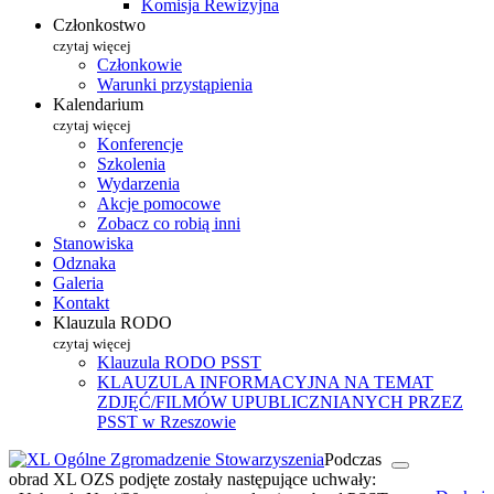
Komisja Rewizyjna
Członkostwo
czytaj więcej
Członkowie
Warunki przystąpienia
Kalendarium
czytaj więcej
Konferencje
Szkolenia
Wydarzenia
Akcje pomocowe
Zobacz co robią inni
Stanowiska
Odznaka
Galeria
Kontakt
Klauzula RODO
czytaj więcej
Klauzula RODO PSST
KLAUZULA INFORMACYJNA NA TEMAT
ZDJĘĆ/FILMÓW UPUBLICZNIANYCH PRZEZ
PSST w Rzeszowie
Podczas
obrad XL OZS podjęte zostały następujące uchwały: