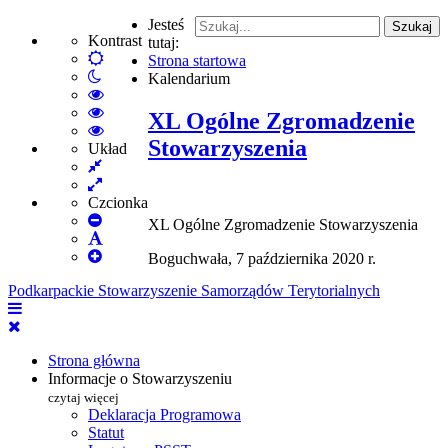
Jesteś
Szukaj
Kontrast
tutaj:
Default
Strona startowa
Włącz
mode
Kalendarium
tryb
High
nocny
Contrast
High
XL Ogólne Zgromadzenie
Black
Contrast
High
Stowarzyszenia
White
Black
Contrast
Układ
Fixed
mode
Yellow
Yellow
layout
Wide
mode
Black
layout
mode
Czcionka
Set
XL Ogólne Zgromadzenie Stowarzyszenia
Smaller
Set
Font
Set
Default
Boguchwała, 7 października 2020 r.
Larger
Font
Podkarpackie Stowarzyszenie Samorządów Terytorialnych
Font
Strona główna
Informacje o Stowarzyszeniu
czytaj więcej
Deklaracja Programowa
Statut