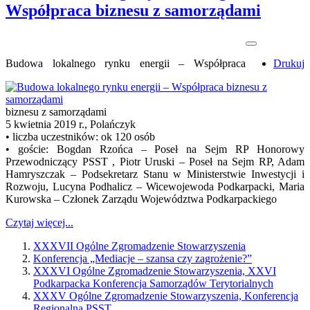
Współpraca biznesu z samorządami
Budowa lokalnego rynku energii – Współpraca
Drukuj
biznesu z samorządami
5 kwietnia 2019 r., Polańczyk
• liczba uczestników: ok 120 osób
• goście: Bogdan Rzońca – Poseł na Sejm RP Honorowy
Przewodniczący PSST , Piotr Uruski – Poseł na Sejm RP, Adam
Hamryszczak – Podsekretarz Stanu w Ministerstwie Inwestycji i
Rozwoju, Lucyna Podhalicz – Wicewojewoda Podkarpacki, Maria
Kurowska – Członek Zarządu Województwa Podkarpackiego
Czytaj więcej...
XXXVII Ogólne Zgromadzenie Stowarzyszenia
Konferencja „Mediacje – szansa czy zagrożenie?”
XXXVI Ogólne Zgromadzenie Stowarzyszenia, XXVI
Podkarpacka Konferencja Samorządów Terytorialnych
XXXV Ogólne Zgromadzenie Stowarzyszenia, Konferencja
Regionalna PSST