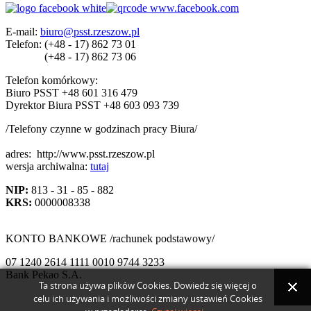
E-mail:
biuro@psst.rzeszow.pl
Telefon:
(+48 - 17) 862 73 01
(+48 - 17) 862 73 06
Telefon komórkowy:
Biuro PSST +48 601 316 479
Dyrektor Biura PSST +48 603 093 739
/Telefony czynne w godzinach pracy Biura/
adres:
http://www.psst.rzeszow.pl
wersja archiwalna:
tutaj
NIP:
813 - 31 - 85 - 882
KRS:
0000008338
KONTO BANKOWE /rachunek podstawowy/
07 1240 2614 1111 0010 9744 3233
Bank Pekao S.A.
Ta strona używa plików Cookies. Dowiedz się więcej o
celu ich używania i możliwości zmiany ustawień Cookies