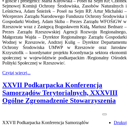
• goście i prelegenci: Maria Kurowska – Poseł na Sejm RP, Członek
Sejmowej Komisji Ochrony Środowiska, Zasobów Naturalnych i
Leśnictwa, Adam Śnieżek – Poseł na Sejm RP, Artur Michalski –
Wiceprezes Zarządu Narodowego Funduszu Ochrony Środowiska i
Gospodarki Wodnej, Adam Skiba – Prezes Zarządu WFOŚiGW w
Rzeszowie wraz z Zastępcą Bogusławem Kidą, Mariusz Bednarz –
Prezes Zarządu Rzeszowskiej Agencji Rozwoju Regionalnego,
Małgorzata Wajda – Dyrektor Regionalnego Zarządu Gospodarki
Wodnej w Rzeszowie, Andrzej Kulig – Dyrektor Departamentu
Ochrony Środowiska UMWP w Rzeszowie oraz Jarosław
Krzysztofik – koordynator projektu Koordynacja sektora ekonomii
społecznej w województwie podkarpackim /Regionalny Ośrodek
Polityki Społecznej w Rzeszowie/.
Czytaj więcej...
XXVII Podkarpacka Konferencja
Samorządów Terytorialnych, XXXVIII
Ogólne Zgromadzenie Stowarzyszenia
XXVII Podkarpacka Konferencja Samorządów
Drukuj