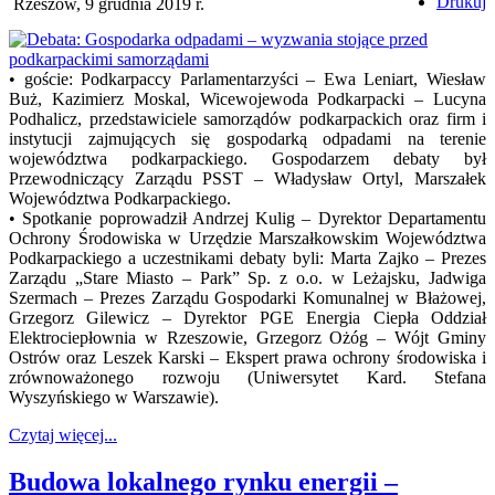
Drukuj
Rzeszów, 9 grudnia 2019 r.
• goście: Podkarpaccy Parlamentarzyści – Ewa Leniart, Wiesław
Buż, Kazimierz Moskal, Wicewojewoda Podkarpacki – Lucyna
Podhalicz, przedstawiciele samorządów podkarpackich oraz firm i
instytucji zajmujących się gospodarką odpadami na terenie
województwa podkarpackiego. Gospodarzem debaty był
Przewodniczący Zarządu PSST – Władysław Ortyl, Marszałek
Województwa Podkarpackiego.
• Spotkanie poprowadził Andrzej Kulig – Dyrektor Departamentu
Ochrony Środowiska w Urzędzie Marszałkowskim Województwa
Podkarpackiego a uczestnikami debaty byli: Marta Zajko – Prezes
Zarządu „Stare Miasto – Park” Sp. z o.o. w Leżajsku, Jadwiga
Szermach – Prezes Zarządu Gospodarki Komunalnej w Błażowej,
Grzegorz Gilewicz – Dyrektor PGE Energia Ciepła Oddział
Elektrociepłownia w Rzeszowie, Grzegorz Ożóg – Wójt Gminy
Ostrów oraz Leszek Karski – Ekspert prawa ochrony środowiska i
zrównoważonego rozwoju (Uniwersytet Kard. Stefana
Wyszyńskiego w Warszawie).
Czytaj więcej...
Budowa lokalnego rynku energii –