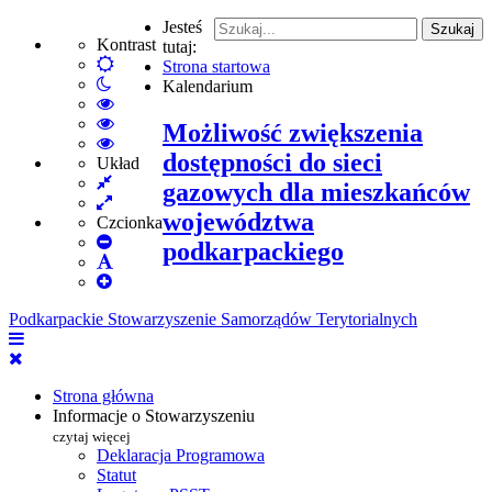
Jesteś
Szukaj
Kontrast
tutaj:
Default
Strona startowa
Włącz
mode
Kalendarium
tryb
High
nocny
Contrast
High
Możliwość zwiększenia
Black
Contrast
High
dostępności do sieci
White
Black
Contrast
Układ
Fixed
mode
Yellow
Yellow
gazowych dla mieszkańców
layout
Wide
mode
Black
województwa
layout
mode
Czcionka
Set
podkarpackiego
Smaller
Set
Font
Set
Default
Larger
Font
Podkarpackie Stowarzyszenie Samorządów Terytorialnych
Font
Strona główna
Informacje o Stowarzyszeniu
czytaj więcej
Deklaracja Programowa
Statut