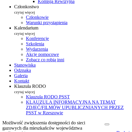
Komisja Rewizyjna
Członkostwo
czytaj więcej
Członkowie
Warunki przystąpienia
Kalendarium
czytaj więcej
Konferencje
Szkolenia
Wydarzenia
Akcje pomocowe
Zobacz co robią inni
Stanowiska
Odznaka
Galeria
Kontakt
Klauzula RODO
czytaj więcej
Klauzula RODO PSST
KLAUZULA INFORMACYJNA NA TEMAT
ZDJĘĆ/FILMÓW UPUBLICZNIANYCH PRZEZ
PSST w Rzeszowie
Możliwość zwiększenia dostępności do sieci
gazowych dla mieszkańców województwa