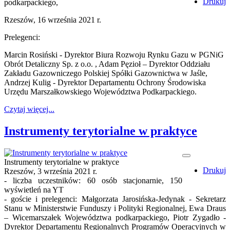
Drukuj
podkarpackiego,
Rzeszów, 16 września 2021 r.
Prelegenci:
Marcin Rosiński - Dyrektor Biura Rozwoju Rynku Gazu w PGNiG
Obrót Detaliczny Sp. z o.o. , Adam Pęzioł – Dyrektor Oddziału
Zakładu Gazowniczego Polskiej Spółki Gazownictwa w Jaśle,
Andrzej Kulig - Dyrektor Departamentu Ochrony Środowiska
Urzędu Marszałkowskiego Województwa Podkarpackiego.
Czytaj więcej...
Instrumenty terytorialne w praktyce
Instrumenty terytorialne w praktyce
Drukuj
Rzeszów, 3 września 2021 r.
- liczba uczestników: 60 osób stacjonarnie, 150
wyświetleń na YT
- goście i prelegenci: Małgorzata Jarosińska-Jedynak - Sekretarz
Stanu w Ministerstwie Funduszy i Polityki Regionalnej, Ewa Draus
– Wicemarszałek Województwa podkarpackiego, Piotr Zygadło -
Dyrektor Departamentu Regionalnych Programów Operacyjnych w