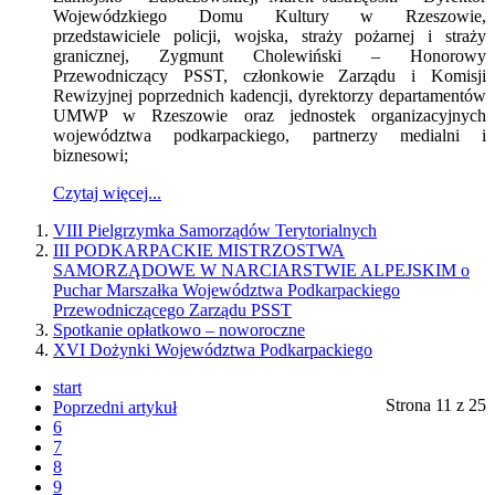
Wojewódzkiego Domu Kultury w Rzeszowie,
przedstawiciele policji, wojska, straży pożarnej i straży
granicznej, Zygmunt Cholewiński – Honorowy
Przewodniczący PSST, członkowie Zarządu i Komisji
Rewizyjnej poprzednich kadencji, dyrektorzy departamentów
UMWP w Rzeszowie oraz jednostek organizacyjnych
województwa podkarpackiego, partnerzy medialni i
biznesowi;
Czytaj więcej...
VIII Pielgrzymka Samorządów Terytorialnych
III PODKARPACKIE MISTRZOSTWA
SAMORZĄDOWE W NARCIARSTWIE ALPEJSKIM o
Puchar Marszałka Województwa Podkarpackiego
Przewodniczącego Zarządu PSST
Spotkanie opłatkowo – noworoczne
XVI Dożynki Województwa Podkarpackiego
start
Strona 11 z 25
Poprzedni artykuł
6
7
8
9