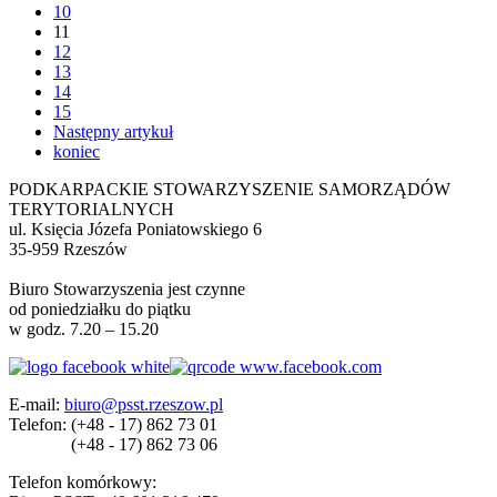
10
11
12
13
14
15
Następny artykuł
koniec
PODKARPACKIE STOWARZYSZENIE SAMORZĄDÓW
TERYTORIALNYCH
ul. Księcia Józefa Poniatowskiego 6
35-959 Rzeszów
Biuro Stowarzyszenia jest czynne
od poniedziałku do piątku
w godz. 7.20 – 15.20
E-mail:
biuro@psst.rzeszow.pl
Telefon:
(+48 - 17) 862 73 01
(+48 - 17) 862 73 06
Telefon komórkowy: