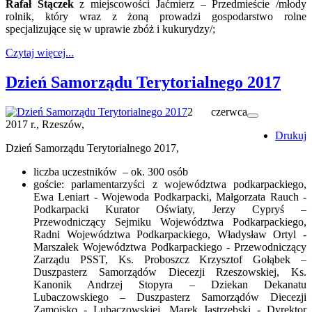
Rafał Stączek
z miejscowości Jaćmierz – Przedmieście /młody
rolnik, który wraz z żoną prowadzi gospodarstwo rolne
specjalizujące się w uprawie zbóż i kukurydzy/;
Czytaj więcej...
Dzień Samorządu Terytorialnego 2017
2 czerwca
2017 r., Rzeszów,
Drukuj
Dzień Samorządu Terytorialnego 2017,
liczba uczestników – ok. 300 osób
goście: parlamentarzyści z województwa podkarpackiego,
Ewa Leniart - Wojewoda Podkarpacki, Małgorzata Rauch -
Podkarpacki Kurator Oświaty, Jerzy Cypryś –
Przewodniczący Sejmiku Województwa Podkarpackiego,
Radni Województwa Podkarpackiego, Władysław Ortyl -
Marszałek Województwa Podkarpackiego - Przewodniczący
Zarządu PSST, Ks. Proboszcz Krzysztof Gołąbek –
Duszpasterz Samorządów Diecezji Rzeszowskiej, Ks.
Kanonik Andrzej Stopyra – Dziekan Dekanatu
Lubaczowskiego – Duszpasterz Samorządów Diecezji
Zamojsko - Lubaczowskiej, Marek Jastrzębski - Dyrektor