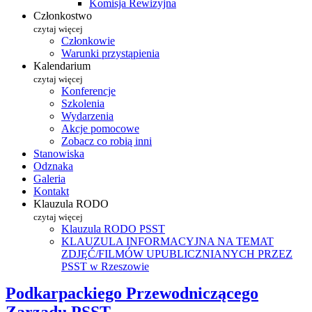
Komisja Rewizyjna
Członkostwo
czytaj więcej
Członkowie
Warunki przystąpienia
Kalendarium
czytaj więcej
Konferencje
Szkolenia
Wydarzenia
Akcje pomocowe
Zobacz co robią inni
Stanowiska
Odznaka
Galeria
Kontakt
Klauzula RODO
czytaj więcej
Klauzula RODO PSST
KLAUZULA INFORMACYJNA NA TEMAT
ZDJĘĆ/FILMÓW UPUBLICZNIANYCH PRZEZ
PSST w Rzeszowie
Podkarpackiego Przewodniczącego