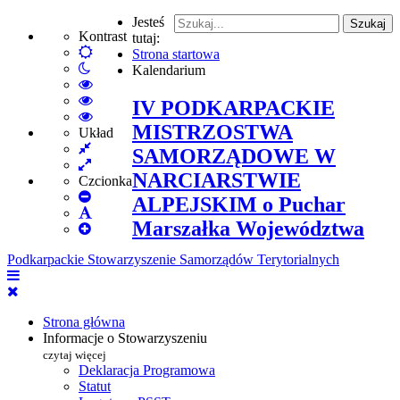
Jesteś
Szukaj
Kontrast
tutaj:
Default
Strona startowa
Włącz
mode
Kalendarium
tryb
High
nocny
Contrast
High
IV PODKARPACKIE
Black
Contrast
High
MISTRZOSTWA
White
Black
Contrast
Układ
Fixed
mode
Yellow
Yellow
SAMORZĄDOWE W
layout
Wide
mode
Black
NARCIARSTWIE
layout
mode
Czcionka
Set
ALPEJSKIM o Puchar
Smaller
Set
Marszałka Województwa
Font
Set
Default
Larger
Font
Podkarpackie Stowarzyszenie Samorządów Terytorialnych
Font
Strona główna
Informacje o Stowarzyszeniu
czytaj więcej
Deklaracja Programowa
Statut