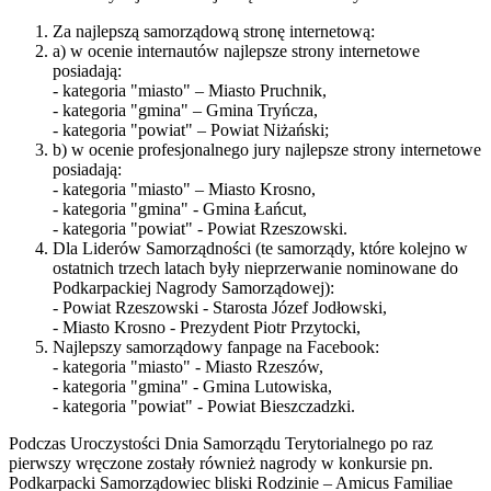
Za najlepszą samorządową stronę internetową:
a) w ocenie internautów najlepsze strony internetowe
posiadają:
- kategoria "miasto" – Miasto Pruchnik,
- kategoria "gmina" – Gmina Tryńcza,
- kategoria "powiat" – Powiat Niżański;
b) w ocenie profesjonalnego jury najlepsze strony internetowe
posiadają:
- kategoria "miasto" – Miasto Krosno,
- kategoria "gmina" - Gmina Łańcut,
- kategoria "powiat" - Powiat Rzeszowski.
Dla Liderów Samorządności (te samorządy, które kolejno w
ostatnich trzech latach były nieprzerwanie nominowane do
Podkarpackiej Nagrody Samorządowej):
- Powiat Rzeszowski - Starosta Józef Jodłowski,
- Miasto Krosno - Prezydent Piotr Przytocki,
Najlepszy samorządowy fanpage na Facebook:
- kategoria "miasto" - Miasto Rzeszów,
- kategoria "gmina" - Gmina Lutowiska,
- kategoria "powiat" - Powiat Bieszczadzki.
Podczas Uroczystości Dnia Samorządu Terytorialnego po raz
pierwszy wręczone zostały również nagrody w konkursie pn.
Podkarpacki Samorządowiec bliski Rodzinie – Amicus Familiae