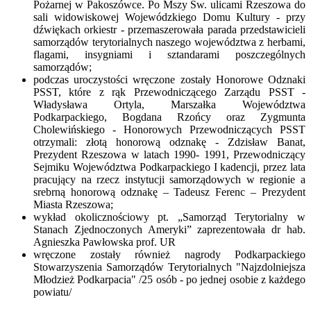
Pożarnej w Pakoszówce. Po Mszy Św. ulicami Rzeszowa do
sali widowiskowej Wojewódzkiego Domu Kultury - przy
dźwiękach orkiestr - przemaszerowała parada przedstawicieli
samorządów terytorialnych naszego województwa z herbami,
flagami, insygniami i sztandarami poszczególnych
samorządów;
podczas uroczystości wręczone zostały Honorowe Odznaki
PSST, które z rąk Przewodniczącego Zarządu PSST -
Władysława Ortyla, Marszałka Województwa
Podkarpackiego, Bogdana Rzońcy oraz Zygmunta
Cholewińskiego - Honorowych Przewodniczących PSST
otrzymali: złotą honorową odznakę - Zdzisław Banat,
Prezydent Rzeszowa w latach 1990- 1991, Przewodniczący
Sejmiku Województwa Podkarpackiego I kadencji, przez lata
pracujący na rzecz instytucji samorządowych w regionie a
srebrną honorową odznakę – Tadeusz Ferenc – Prezydent
Miasta Rzeszowa;
wykład okolicznościowy pt. „Samorząd Terytorialny w
Stanach Zjednoczonych Ameryki” zaprezentowała dr hab.
Agnieszka Pawłowska prof. UR
wręczone zostały również nagrody Podkarpackiego
Stowarzyszenia Samorządów Terytorialnych "Najzdolniejsza
Młodzież Podkarpacia" /25 osób - po jednej osobie z każdego
powiatu/