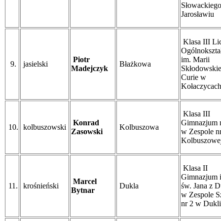
Słowackieg
Jarosławiu
Klasa III L
Ogólnokszta
Piotr
im. Marii
9.
jasielski
Błażkowa
Madejczyk
Skłodowskie
Curie w
Kołaczycac
Klasa III
Konrad
Gimnazjum n
10.
kolbuszowski
Kolbuszowa
Zasowski
w Zespole n
Kolbuszowe
Klasa II
Gimnazjum 
Marcel
11.
krośnieński
Dukla
św. Jana z D
Bytnar
w Zespole S
nr 2 w Dukli