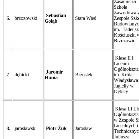
Zasadnicza
Szkoła
Zawodowa 
Sebastian
6.
brzozowski
Stara Wieś
Zespole Szk
Gołąb
Budowlanyc
im. Tadeusz
Kościuszki 
Brzozowie
Klasa II I
Liceum
Ogólnokszta
Jaromir
7.
dębicki
Brzostek
im. Króla
Hunia
Władysława
Jagiełły w
Dębicy
Klasa III L
Ogólnokszta
w Zespole S
Licealnych 
8.
jarosławski
Piotr Żuk
Jarosław
Technicznyc
Juliusza