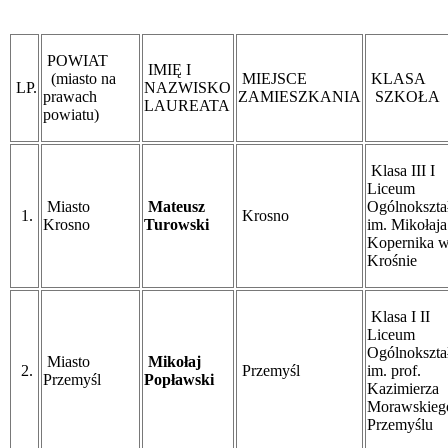
POWIAT
IMIĘ I
(miasto na
MIEJSCE
KLASA
LP.
NAZWISKO
prawach
ZAMIESZKANIA
SZKOŁA
LAUREATA
powiatu)
Klasa III I
Liceum
Miasto
Mateusz
Ogólnokszta
1.
Krosno
Krosno
Turowski
im. Mikołaja
Kopernika 
Krośnie
Klasa I II
Liceum
Ogólnokszta
Miasto
Mikołaj
2.
Przemyśl
im. prof.
Przemyśl
Popławski
Kazimierza
Morawskieg
Przemyślu