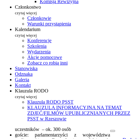
Komisja Rewizyjna
Członkostwo
czytaj więcej
Członkowie
Warunki przystąpienia
Kalendarium
czytaj więcej
Konferencje
Szkolenia
Wydarzenia
Akcje pomocowe
Zobacz co robią inni
Stanowiska
Odznaka
Galeria
Kontakt
Klauzula RODO
czytaj więcej
Klauzula RODO PSST
KLAUZULA INFORMACYJNA NA TEMAT
ZDJĘĆ/FILMÓW UPUBLICZNIANYCH PRZEZ
PSST w Rzeszowie
uczestników – ok. 300 osób
goście: parlamentarzyści z województwa