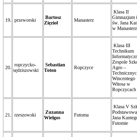
Klasa II
Bartosz
Gimnazjum 
19.
przeworski
Manasterz
Zięzioł
św. Jana Ka
w Manaster
Klasa III
Technikum
Informatycz
Zespole Szk
ropczycko-
Sebastian
20.
Ropczyce
Agro –
sędziszowski
Toton
Technicznyc
Wincentego
Witosa w
Ropczycach
Klasa V Szk
Zuzanna
Podstawowa
21.
rzeszowski
Futoma
Wielgos
Jana Kanteg
Futomie