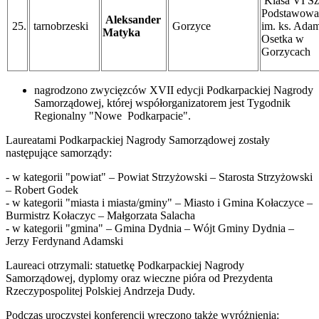
Klasa VI Sz
Podstawowa 
Aleksander
25.
tarnobrzeski
Gorzyce
im. ks. Ada
Matyka
Osetka w
Gorzycach
nagrodzono zwycięzców XVII edycji Podkarpackiej Nagrody
Samorządowej, której współorganizatorem jest Tygodnik
Regionalny "Nowe Podkarpacie".
Laureatami Podkarpackiej Nagrody Samorządowej zostały
następujące samorządy:
- w kategorii "powiat" – Powiat Strzyżowski – Starosta Strzyżowski
– Robert Godek
- w kategorii "miasta i miasta/gminy" – Miasto i Gmina Kołaczyce –
Burmistrz Kołaczyc – Małgorzata Salacha
- w kategorii "gmina" – Gmina Dydnia – Wójt Gminy Dydnia –
Jerzy Ferdynand Adamski
Laureaci otrzymali: statuetkę Podkarpackiej Nagrody
Samorządowej, dyplomy oraz wieczne pióra od Prezydenta
Rzeczypospolitej Polskiej Andrzeja Dudy.
Podczas uroczystej konferencji wręczono także wyróżnienia: