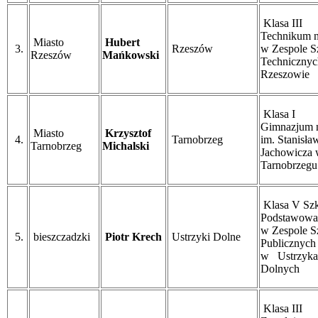
Klasa III
Technikum n
Miasto
Hubert
3.
Rzeszów
w Zespole S
Rzeszów
Mańkowski
Techniczny
Rzeszowie
Klasa I
Gimnazjum n
Miasto
Krzysztof
4.
Tarnobrzeg
im. Stanisła
Tarnobrzeg
Michalski
Jachowicza
Tarnobrzegu
Klasa V Szk
Podstawowa 
w Zespole S
5.
bieszczadzki
Piotr Krech
Ustrzyki Dolne
Publicznych 
w Ustrzyka
Dolnych
Klasa III