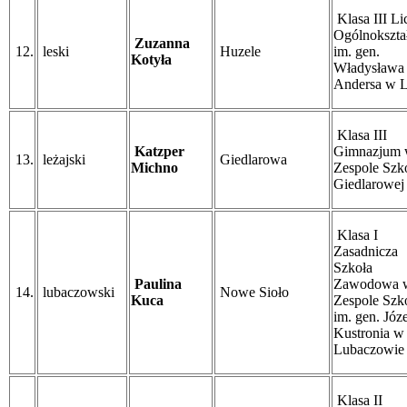
Klasa III L
Ogólnokszta
Zuzanna
12.
leski
Huzele
im. gen.
Kotyła
Władysława
Andersa w 
Klasa III
Katzper
Gimnazjum
13.
leżajski
Giedlarowa
Michno
Zespole Szk
Giedlarowej
Klasa I
Zasadnicza
Szkoła
Paulina
Zawodowa 
14.
lubaczowski
Nowe Sioło
Kuca
Zespole Szk
im. gen. Józ
Kustronia w
Lubaczowie
Klasa II