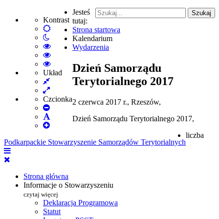
Jesteś
Szukaj
Kontrast
tutaj:
Default
Strona startowa
Włącz
mode
Kalendarium
tryb
High
Wydarzenia
nocny
Contrast
High
Black
Contrast
High
Dzień Samorządu
White
Black
Contrast
Układ
Terytorialnego 2017
Fixed
mode
Yellow
Yellow
layout
Wide
mode
Black
layout
mode
Czcionka
2 czerwca 2017 r., Rzeszów,
Set
Smaller
Set
Dzień Samorządu Terytorialnego 2017,
Font
Set
Default
Larger
Font
liczba
Podkarpackie Stowarzyszenie Samorządów Terytorialnych
Font
Strona główna
Informacje o Stowarzyszeniu
czytaj więcej
Deklaracja Programowa
Statut