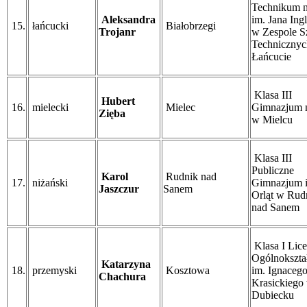
Technikum n
Aleksandra
im. Jana Ing
15.
łańcucki
Białobrzegi
Trojanr
w Zespole S
Techniczny
Łańcucie
Klasa III
Hubert
16.
mielecki
Mielec
Gimnazjum n
Zięba
w Mielcu
Klasa III
Publiczne
Karol
Rudnik nad
17.
niżański
Gimnazjum 
Jaszczur
Sanem
Orląt w Rud
nad Sanem
Klasa I Lic
Ogólnokszta
Katarzyna
18.
przemyski
Kosztowa
im. Ignaceg
Chachura
Krasickiego
Dubiecku