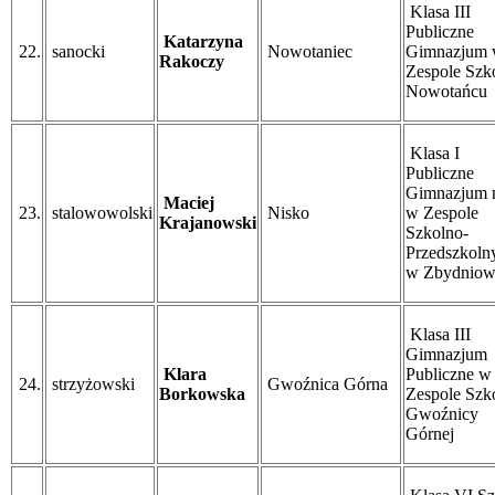
Klasa III
Publiczne
Katarzyna
22.
sanocki
Nowotaniec
Gimnazjum
Rakoczy
Zespole Szk
Nowotańcu
Klasa I
Publiczne
Gimnazjum n
Maciej
23.
stalowowolski
Nisko
w Zespole
Krajanowski
Szkolno-
Przedszkol
w Zbydniow
Klasa III
Gimnazjum
Klara
Publiczne w
24.
strzyżowski
Gwoźnica Górna
Borkowska
Zespole Szk
Gwoźnicy
Górnej