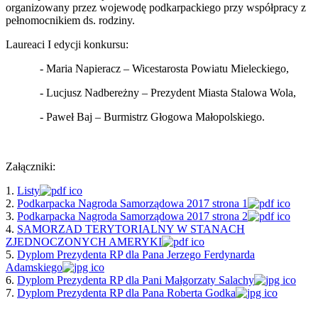
organizowany przez wojewodę podkarpackiego przy współpracy z
pełnomocnikiem ds. rodziny.
Laureaci I edycji konkursu:
- Maria Napieracz – Wicestarosta Powiatu Mieleckiego,
- Lucjusz Nadbereżny – Prezydent Miasta Stalowa Wola,
- Paweł Baj – Burmistrz Głogowa Małopolskiego.
Załączniki:
1.
Listy
2.
Podkarpacka Nagroda Samorządowa 2017 strona 1
3.
Podkarpacka Nagroda Samorządowa 2017 strona 2
4.
SAMORZAD TERYTORIALNY W STANACH
ZJEDNOCZONYCH AMERYKI
5.
Dyplom Prezydenta RP dla Pana Jerzego Ferdynarda
Adamskiego
6.
Dyplom Prezydenta RP dla Pani Małgorzaty Salachy
7.
Dyplom Prezydenta RP dla Pana Roberta Godka