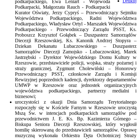
Drukuj
podkarpackiego, Ewa Leniart - Wojewoda
Podkarpacki, Małgorzata Rauch - Podkarpacki
Kurator Oświaty, Jerzy Cypryś – Przewodniczący Sejmiku
Województwa Podkarpackiego, Radni Województwa
Podkarpackiego, Władysław Ortyl - Marszałek Województwa
Podkarpackiego - Przewodniczący Zarządu PSST, Ks.
Proboszcz Krzysztof Gołąbek – Duszpasterz Samorządów
Diecezji Rzeszowskiej, Ks. Kanonik Andrzej Stopyra –
Dziekan Dekanatu Lubaczowskiego – Duszpasterz
Samorządów Diecezji Zamojsko - Lubaczowskiej, Marek
Jastrzębski - Dyrektor Wojewódzkiego Domu Kultury w
Rzeszowie, przedstawiciele policji, wojska, straży pożarnej i
straży granicznej, Zygmunt Cholewiński – Honorowy
Przewodniczący PSST, członkowie Zarządu i Komisji
Rewizyjnej poprzednich kadencji, dyrektorzy departamentów
UMWP w Rzeszowie oraz jednostek organizacyjnych
województwa podkarpackiego, partnerzy medialni i
biznesowi;
uroczystości z okazji Dnia Samorządu Terytorialnego
rozpoczęły się w Kościele Farnym w Rzeszowie uroczystą
Mszą Św. w intencjach podkarpackich samorządów pod
przewodnictwem J. E. Ks. Bp. Kazimierza Górnego –
Biskupa Seniora Diecezji Rzeszowskiej, który wygłosił
homilię skierowaną do przedstawicieli samorządów. Oprawę
muzyczną wykonała Orkiestra Dęta Ochotniczej Straży