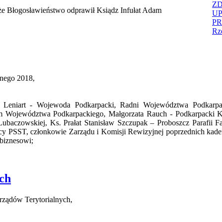
ZD
oże Błogosławieństwo odprawił Ksiądz Infułat Adam
U
PR
Rz
lnego 2018,
wa Leniart - Wojewoda Podkarpacki, Radni Województwa Podkarp
m Województwa Podkarpackiego, Małgorzata Rauch - Podkarpacki Ku
czowskiej, Ks. Prałat Stanisław Szczupak – Proboszcz Parafii Farne
cy PSST, członkowie Zarządu i Komisji Rewizyjnej poprzednich kad
biznesowi;
ch
ządów Terytorialnych,