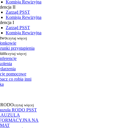
Komisja Rewizyjna
dencja II
Zarząd PSST
Komisja Rewizyjna
dencja I
Zarząd PSST
Komisja Rewizyjna
stwo
czytaj więcej
łonkowie
runki przystąpienia
ium
czytaj więcej
nferencje
kolenia
darzenia
cje pomocowe
acz co robią inni
ka
a RODO
czytaj więcej
auzula RODO PSST
LAUZULA
NFORMACYJNA NA
EMAT