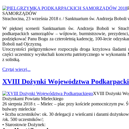
SAMORZĄDÓW
Strachocina, 23 września 2018 r. / Sanktuarium św. Andrzeja Boboli 
W pięknej scenerii Sanktuarium św. Andrzeja Boboli w Strachoc
podkarpackich samorządów – wójtowie, burmistrzowie, prezydenci,
podziękować Panu Bogu za czteroletnią kadencję, 100-lecie odzyskani
Boboli nad Ojczyzną.
Uroczystości pielgrzymkowe rozpoczęła droga krzyżowa śladami 
części uczestnicy wysłuchali koncertu patriotycznego w wykonani
z solistką.
Czytaj więcej...
XVIII Dożynki Województwa Podkarpacki
XVIII Dożynki Woj
Dożynkami Powiatu Mieleckiego
26 sierpnia 2018 r. – Mielec – plac przy kościele pomocniczym pw.
bulwary mieleckie
• liczba uczestników: ok. 30 delegacji z wieńcami i darami dożyn
/ok. 500 uczestników/;
• Starostowie Dożynek: