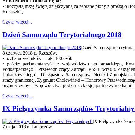
Anna Marut i Tomasz Łępa;
• uroczystą mszę świętą dziękczynną za zebrane plony z prośbą o B
Kokoszka;
Czytaj więcej...
Dzień Samorządu Terytorialnego 2018
Dzień Samorządu Terytoria
8 czerwca 2018 r., Rzeszów,
• liczba uczestników – ok. 300 osób
• goście: parlamentarzyści z województwa podkarpackiego, E
Podkarpackiego - Przewodniczący Zarządu PSST, wraz z Zarząde
Lubaczowskiego – Duszpasterz Samorządów Diecezji Zamojsko - Luba
straży granicznej, Zygmunt Cholewiński – Honorowy Przewodniczą
organizacyjnych województwa podkarpackiego, partnerzy medialni i 
Czytaj więcej...
IX Pielgrzymka Samorządów Terytorialny
IX Pielgrzymka Samor
7 maja 2018 r., Lubaczów