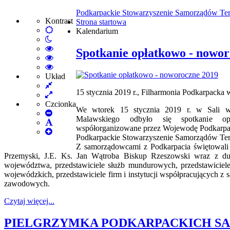
Podkarpackie Stowarzyszenie Samorządów Ter
Kontrast
Strona startowa
Default
Kalendarium
Włącz
mode
tryb
High
Spotkanie opłatkowo - nowo
nocny
Contrast
High
Black
Contrast
High
White
Black
Contrast
Układ
Fixed
mode
Yellow
Yellow
15 stycznia 2019 r., Filharmonia Podkarpacka
layout
Wide
mode
Black
layout
mode
Czcionka
We wtorek 15 stycznia 2019 r. w Sali wi
Set
Malawskiego odbyło się spotkanie opł
Smaller
Set
współorganizowane przez Wojewodę Podkarpa
Font
Set
Default
Podkarpackie Stowarzyszenie Samorządów Tery
Larger
Font
Z samorządowcami z Podkarpacia świętowali 
Font
Przemyski, J.E. Ks. Jan Wątroba Biskup Rzeszowski wraz z duc
województwa, przedstawiciele służb mundurowych, przedstawiciele 
wojewódzkich, przedstawiciele firm i instytucji współpracujących 
zawodowych.
Czytaj więcej...
PIELGRZYMKA PODKARPACKICH 