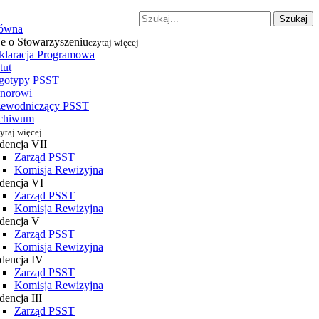
Szukaj
łówna
je o Stowarzyszeniu
czytaj więcej
klaracja Programowa
tut
gotypy PSST
norowi
zewodniczący PSST
chiwum
ytaj więcej
dencja VII
Zarząd PSST
Komisja Rewizyjna
dencja VI
Zarząd PSST
Komisja Rewizyjna
dencja V
Zarząd PSST
Komisja Rewizyjna
dencja IV
Zarząd PSST
Komisja Rewizyjna
encja III
Zarząd PSST