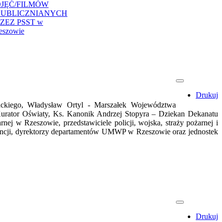
JĘĆ/FILMÓW
PUBLICZNIANYCH
ZEZ PSST w
eszowie
Drukuj
ackiego, Władysław Ortyl - Marszałek Województwa
rator Oświaty, Ks. Kanonik Andrzej Stopyra – Dziekan Dekanatu
j w Rzeszowie, przedstawiciele policji, wojska, straży pożarnej i
encji, dyrektorzy departamentów UMWP w Rzeszowie oraz jednostek
Drukuj