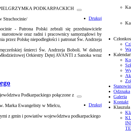
Ka
PIELGRZYMKA PODKARPACKICH
Drukuj
w Strachocinie/
Ka
inie - Patrona Polski zebrali się przedstawiciele
 starostowie oraz radni i pracownicy samorządowi by
Członko
a przez Polskę niepodległości i patronat Św. Andrzeja
Cz
Wa
męczeńskiej śmierci Św. Andrzeja Boboli. W dalszej
Kalendar
u Młodzieżowej Orkiestry Dętej AVANTI z Sanoka wraz
Ko
Sz
Wy
Ak
Zob
ego
Stanowis
Odznaka
ewództwa Podkarpackiego połączone z
Galeria
Kontakt
Drukuj
 Św. Marka Ewangelisty w Mielcu,
Klauzul
Kl
kowymi z gmin i powiatów województwa podkarpackiego
K
I
T