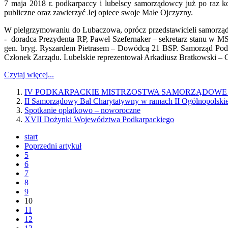
7 maja 2018 r. podkarpaccy i lubelscy samorządowcy już po raz k
publiczne oraz zawierzyć Jej opiece swoje Małe Ojczyzny.
W pielgrzymowaniu do Lubaczowa, oprócz przedstawicieli samorządó
- doradca Prezydenta RP, Paweł Szefernaker – sekretarz stanu w M
gen. bryg. Ryszardem Pietrasem – Dowódcą 21 BSP. Samorząd Podk
Członek Zarządu. Lubelskie reprezentował Arkadiusz Bratkowski –
Czytaj więcej...
IV PODKARPACKIE MISTRZOSTWA SAMORZĄDOWE W NARCI
II Samorządowy Bal Charytatywny w ramach II Ogólnopolsk
Spotkanie opłatkowo – noworoczne
XVII Dożynki Województwa Podkarpackiego
start
Poprzedni artykuł
5
6
7
8
9
10
11
12