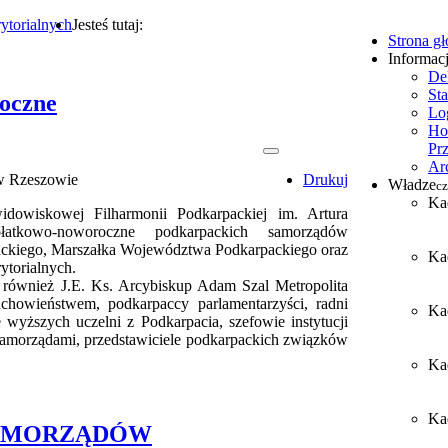
ytorialnych
Jesteś tutaj:
Strona g
Informac
De
Sta
roczne
Lo
Ho
Pr
Ar
 w Rzeszowie
Drukuj
Władze
cz
Ka
dowiskowej Filharmonii Podkarpackiej im. Artura
atkowo-noworoczne podkarpackich samorządów
ckiego, Marszałka Województwa Podkarpackiego oraz
Ka
torialnych.
również J.E. Ks. Arcybiskup Adam Szal Metropolita
howieństwem, podkarpaccy parlamentarzyści, radni
Ka
wyższych uczelni z Podkarpacia, szefowie instytucji
z samorządami, przedstawiciele podkarpackich związków
Ka
Kad
SAMORZĄDÓW