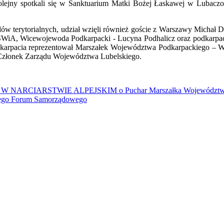
olejny spotkali się w Sanktuarium Matki Bożej Łaskawej w Lubaczo
w terytorialnych, udział wzięli również goście z Warszawy Michał 
SWiA, Wicewojewoda Podkarpacki - Lucyna Podhalicz oraz podkarpacc
arpacia reprezentował Marszałek Województwa Podkarpackiego – Wła
 Członek Zarządu Województwa Lubelskiego.
ARSTWIE ALPEJSKIM o Puchar Marszałka Województwa Podk
iego Forum Samorządowego