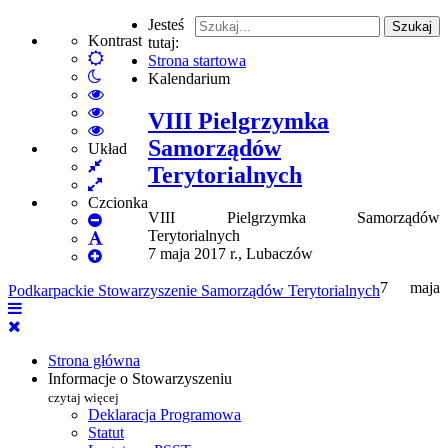
Jesteś
Szukaj
Kontrast
tutaj:
Default
Strona startowa
Włącz
mode
Kalendarium
tryb
High
nocny
Contrast
High
VIII Pielgrzymka
Black
Contrast
High
Samorządów
White
Black
Contrast
Układ
Fixed
mode
Yellow
Yellow
Terytorialnych
layout
Wide
mode
Black
layout
mode
Czcionka
VIII Pielgrzymka Samorządów
Set
Terytorialnych
Smaller
Set
7 maja 2017 r., Lubaczów
Font
Set
Default
Larger
Font
7 maja
Podkarpackie Stowarzyszenie Samorządów Terytorialnych
Font
Strona główna
Informacje o Stowarzyszeniu
czytaj więcej
Deklaracja Programowa
Statut