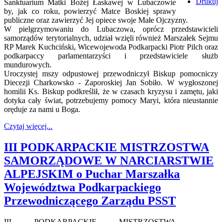
Drukuj
Sanktuarium Matki Bożej Łaskawej w Lubaczowie
by, jak co roku, powierzyć Matce Boskiej sprawy
publiczne oraz zawierzyć Jej opiece swoje Małe Ojczyzny.
W pielgrzymowaniu do Lubaczowa, oprócz przedstawicieli
samorządów terytorialnych, udział wzięli również Marszałek Sejmu
RP Marek Kuchciński, Wicewojewoda Podkarpacki Piotr Pilch oraz
podkarpaccy parlamentarzyści i przedstawiciele służb
mundurowych.
Uroczystej mszy odpustowej przewodniczył Biskup pomocniczy
Diecezji Charkowsko - Zaporoskiej Jan Sobiło. W wygłoszonej
homilii Ks. Biskup podkreślił, że w czasach kryzysu i zamętu, jaki
dotyka cały świat, potrzebujemy pomocy Maryi, która nieustannie
oręduje za nami u Boga.
Czytaj więcej...
III PODKARPACKIE MISTRZOSTWA
SAMORZĄDOWE W NARCIARSTWIE
ALPEJSKIM o Puchar Marszałka
Województwa Podkarpackiego
Przewodniczącego Zarządu PSST
III PODKARPACKIE MISTRZOSTWA