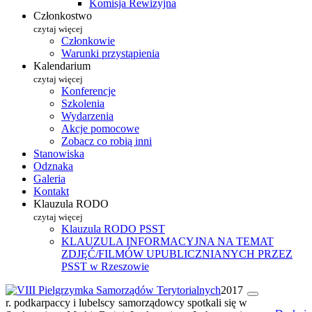
Komisja Rewizyjna
Członkostwo
czytaj więcej
Członkowie
Warunki przystąpienia
Kalendarium
czytaj więcej
Konferencje
Szkolenia
Wydarzenia
Akcje pomocowe
Zobacz co robią inni
Stanowiska
Odznaka
Galeria
Kontakt
Klauzula RODO
czytaj więcej
Klauzula RODO PSST
KLAUZULA INFORMACYJNA NA TEMAT
ZDJĘĆ/FILMÓW UPUBLICZNIANYCH PRZEZ
PSST w Rzeszowie
2017
r. podkarpaccy i lubelscy samorządowcy spotkali się w