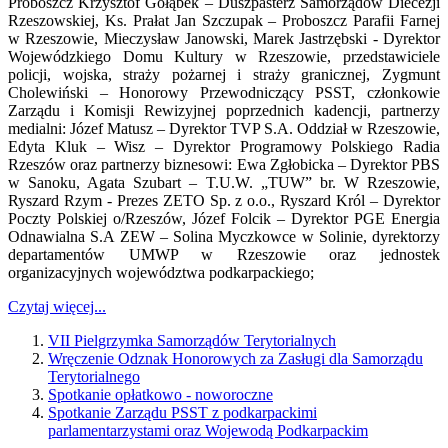
Proboszcz Krzysztof Gołąbek – Duszpasterz Samorządów Diecezji
Rzeszowskiej, Ks. Prałat Jan Szczupak – Proboszcz Parafii Farnej
w Rzeszowie, Mieczysław Janowski, Marek Jastrzębski - Dyrektor
Wojewódzkiego Domu Kultury w Rzeszowie, przedstawiciele
policji, wojska, straży pożarnej i straży granicznej, Zygmunt
Cholewiński – Honorowy Przewodniczący PSST, członkowie
Zarządu i Komisji Rewizyjnej poprzednich kadencji, partnerzy
medialni: Józef Matusz – Dyrektor TVP S.A. Oddział w Rzeszowie,
Edyta Kluk – Wisz – Dyrektor Programowy Polskiego Radia
Rzeszów oraz partnerzy biznesowi: Ewa Zgłobicka – Dyrektor PBS
w Sanoku, Agata Szubart – T.U.W. „TUW” br. W Rzeszowie,
Ryszard Rzym - Prezes ZETO Sp. z o.o., Ryszard Król – Dyrektor
Poczty Polskiej o/Rzeszów, Józef Folcik – Dyrektor PGE Energia
Odnawialna S.A ZEW – Solina Myczkowce w Solinie, dyrektorzy
departamentów UMWP w Rzeszowie oraz jednostek
organizacyjnych województwa podkarpackiego;
Czytaj więcej...
VII Pielgrzymka Samorządów Terytorialnych
Wręczenie Odznak Honorowych za Zasługi dla Samorządu
Terytorialnego
Spotkanie opłatkowo - noworoczne
Spotkanie Zarządu PSST z podkarpackimi
parlamentarzystami oraz Wojewodą Podkarpackim