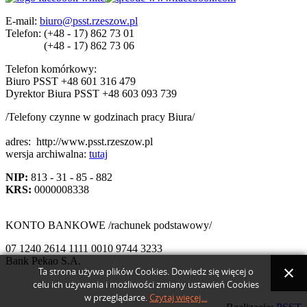
E-mail:
biuro@psst.rzeszow.pl
Telefon:
(+48 - 17) 862 73 01
(+48 - 17) 862 73 06
Telefon komórkowy:
Biuro PSST +48 601 316 479
Dyrektor Biura PSST +48 603 093 739
/Telefony czynne w godzinach pracy Biura/
adres:
http://www.psst.rzeszow.pl
wersja archiwalna:
tutaj
NIP:
813 - 31 - 85 - 882
KRS:
0000008338
KONTO BANKOWE /rachunek podstawowy/
07 1240 2614 1111 0010 9744 3233
Bank Pekao S.A.
Ta strona używa plików Cookies. Dowiedz się więcej o
celu ich używania i możliwości zmiany ustawień Cookies
w przeglądarce.
Czytaj więcej...
Back