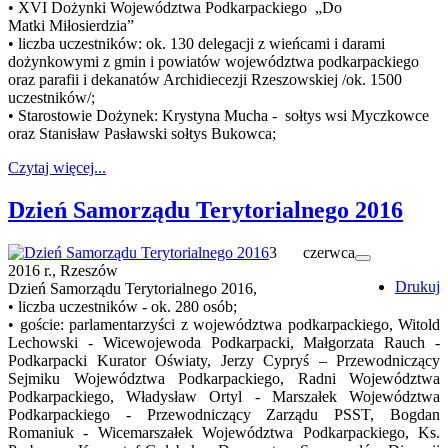
• XVI Dożynki Województwa Podkarpackiego „Do
Matki Miłosierdzia”
• liczba uczestników: ok. 130 delegacji z wieńcami i darami
dożynkowymi z gmin i powiatów województwa podkarpackiego
oraz parafii i dekanatów Archidiecezji Rzeszowskiej /ok. 1500
uczestników/;
• Starostowie Dożynek: Krystyna Mucha - sołtys wsi Myczkowce
oraz Stanisław Pasławski sołtys Bukowca;
Czytaj więcej...
Dzień Samorządu Terytorialnego 2016
3 czerwca
2016 r., Rzeszów
Drukuj
Dzień Samorządu Terytorialnego 2016,
• liczba uczestników - ok. 280 osób;
• goście: parlamentarzyści z województwa podkarpackiego, Witold
Lechowski - Wicewojewoda Podkarpacki, Małgorzata Rauch -
Podkarpacki Kurator Oświaty, Jerzy Cypryś – Przewodniczący
Sejmiku Województwa Podkarpackiego, Radni Województwa
Podkarpackiego, Władysław Ortyl - Marszałek Województwa
Podkarpackiego - Przewodniczący Zarządu PSST, Bogdan
Romaniuk - Wicemarszałek Województwa Podkarpackiego, Ks.