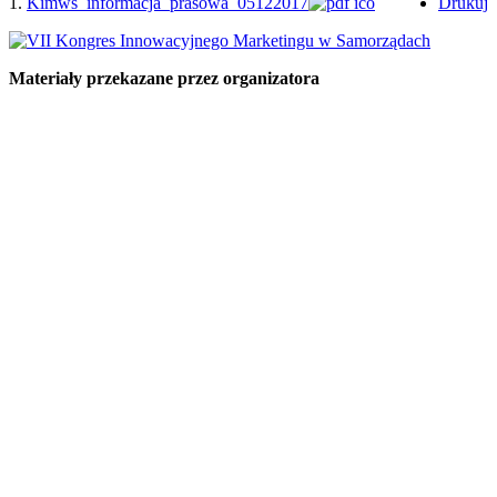
1.
Kimws_informacja_prasowa_05122017
Drukuj
Materiały przekazane przez organizatora