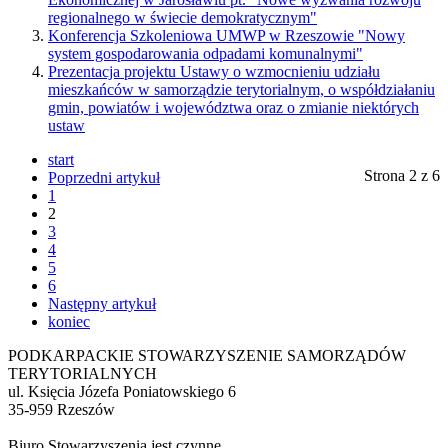
regionalnego w świecie demokratycznym"
Konferencja Szkoleniowa UMWP w Rzeszowie "Nowy
system gospodarowania odpadami komunalnymi"
Prezentacja projektu Ustawy o wzmocnieniu udziału
mieszkańców w samorządzie terytorialnym, o współdziałaniu
gmin, powiatów i województwa oraz o zmianie niektórych
ustaw
start
Strona 2 z 6
Poprzedni artykuł
1
2
3
4
5
6
Następny artykuł
koniec
PODKARPACKIE STOWARZYSZENIE SAMORZĄDÓW
TERYTORIALNYCH
ul. Księcia Józefa Poniatowskiego 6
35-959 Rzeszów
Biuro Stowarzyszenia jest czynne