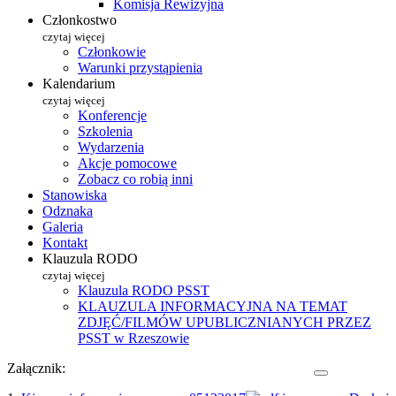
Komisja Rewizyjna
Członkostwo
czytaj więcej
Członkowie
Warunki przystąpienia
Kalendarium
czytaj więcej
Konferencje
Szkolenia
Wydarzenia
Akcje pomocowe
Zobacz co robią inni
Stanowiska
Odznaka
Galeria
Kontakt
Klauzula RODO
czytaj więcej
Klauzula RODO PSST
KLAUZULA INFORMACYJNA NA TEMAT
ZDJĘĆ/FILMÓW UPUBLICZNIANYCH PRZEZ
PSST w Rzeszowie
Załącznik: