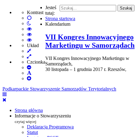
Jesteś
Szukaj
Kontrast
tutaj:
Default
Strona startowa
Włącz
mode
Kalendarium
tryb
High
nocny
Contrast
High
VII Kongres Innowacyjnego
Black
Contrast
High
Marketingu w Samorządach
White
Black
Contrast
Układ
Fixed
mode
Yellow
Yellow
layout
Wide
mode
Black
VII Kongres Innowacyjnego Marketingu w
layout
mode
Czcionka
Samorządach,
Set
30 listopada – 1 grudnia 2017 r. Rzeszów,
Smaller
Set
Font
Set
Default
Larger
Font
Podkarpackie Stowarzyszenie Samorządów Terytorialnych
Font
Strona główna
Informacje o Stowarzyszeniu
czytaj więcej
Deklaracja Programowa
Statut