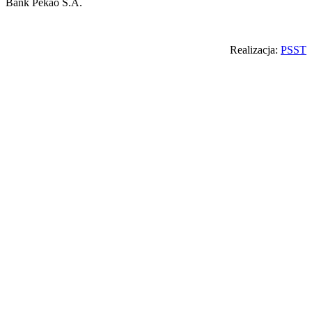
Bank Pekao S.A.
Back
Realizacja:
PSST
to
top