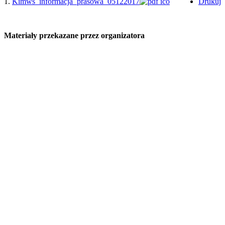
1.
Kimws_informacja_prasowa_05122017
Drukuj
Materiały przekazane przez organizatora