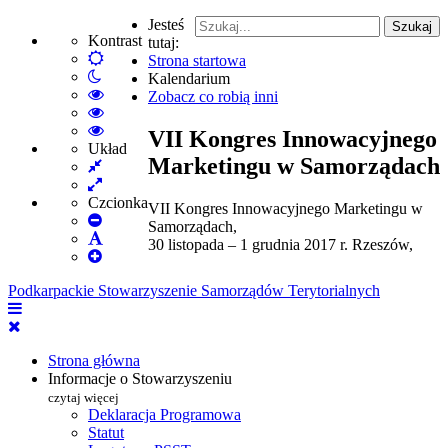
Jesteś
Szukaj
Kontrast
tutaj:
Default
Strona startowa
Włącz
mode
Kalendarium
tryb
High
Zobacz co robią inni
nocny
Contrast
High
Black
Contrast
High
VII Kongres Innowacyjnego
White
Black
Contrast
Układ
Marketingu w Samorządach
Fixed
mode
Yellow
Yellow
layout
Wide
mode
Black
layout
mode
Czcionka
VII Kongres Innowacyjnego Marketingu w
Set
Samorządach,
Smaller
Set
30 listopada – 1 grudnia 2017 r. Rzeszów,
Font
Set
Default
Larger
Font
Podkarpackie Stowarzyszenie Samorządów Terytorialnych
Font
Strona główna
Informacje o Stowarzyszeniu
czytaj więcej
Deklaracja Programowa
Statut