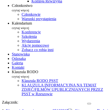
Komisja Rewizyjna
Członkostwo
czytaj więcej
Członkowie
Warunki przystąpienia
Kalendarium
czytaj więcej
Konferencje
Szkolenia
Wydarzenia
Akcje pomocowe
Zobacz co robią inni
Stanowiska
Odznaka
Galeria
Kontakt
Klauzula RODO
czytaj więcej
Klauzula RODO PSST
KLAUZULA INFORMACYJNA NA TEMAT
ZDJĘĆ/FILMÓW UPUBLICZNIANYCH PRZEZ
PSST w Rzeszowie
Załącznik: