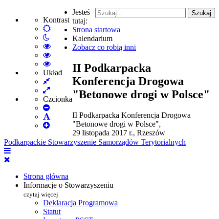
Jesteś
Szukaj
Kontrast
tutaj:
Default
Strona startowa
Włącz
mode
Kalendarium
tryb
High
Zobacz co robią inni
nocny
Contrast
High
Black
Contrast
High
II Podkarpacka
White
Black
Contrast
Układ
Konferencja Drogowa
Fixed
mode
Yellow
Yellow
layout
Wide
mode
Black
"Betonowe drogi w Polsce"
layout
mode
Czcionka
Set
II Podkarpacka Konferencja Drogowa
Smaller
Set
"Betonowe drogi w Polsce",
Font
Set
Default
29 listopada 2017 r., Rzeszów
Larger
Font
Podkarpackie Stowarzyszenie Samorządów Terytorialnych
Font
Strona główna
Informacje o Stowarzyszeniu
czytaj więcej
Deklaracja Programowa
Statut