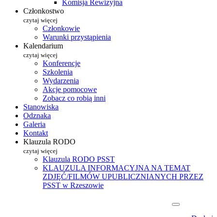
Komisja Rewizyjna
Członkostwo
czytaj więcej
Członkowie
Warunki przystąpienia
Kalendarium
czytaj więcej
Konferencje
Szkolenia
Wydarzenia
Akcje pomocowe
Zobacz co robią inni
Stanowiska
Odznaka
Galeria
Kontakt
Klauzula RODO
czytaj więcej
Klauzula RODO PSST
KLAUZULA INFORMACYJNA NA TEMAT
ZDJĘĆ/FILMÓW UPUBLICZNIANYCH PRZEZ
PSST w Rzeszowie