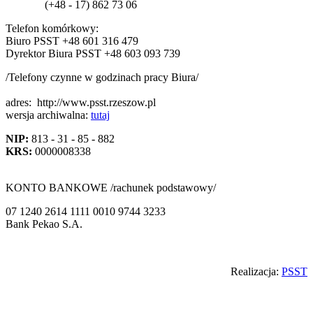
(+48 - 17) 862 73 06
Telefon komórkowy:
Biuro PSST +48 601 316 479
Dyrektor Biura PSST +48 603 093 739
/Telefony czynne w godzinach pracy Biura/
adres:
http://www.psst.rzeszow.pl
wersja archiwalna:
tutaj
NIP:
813 - 31 - 85 - 882
KRS:
0000008338
KONTO BANKOWE /rachunek podstawowy/
07 1240 2614 1111 0010 9744 3233
Bank Pekao S.A.
Back
Realizacja:
PSST
to
top