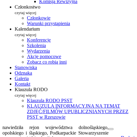
Komisja Rewizyjna
Członkostwo
czytaj więcej
Członkowie
Warunki przystąpienia
Kalendarium
czytaj więcej
Konferencje
Szkolenia
Wydarzenia
Akcje pomocowe
Zobacz co robią inni
Stanowiska
Odznaka
Galeria
Kontakt
Klauzula RODO
czytaj więcej
Klauzula RODO PSST
KLAUZULA INFORMACYJNA NA TEMAT
ZDJĘĆ/FILMÓW UPUBLICZNIANYCH PRZEZ
PSST w Rzeszowie
nawiedziła rejon województwa dolnośląskiego,
opolskiego i śląskiego, Podkarpackie Stowarzyszenie