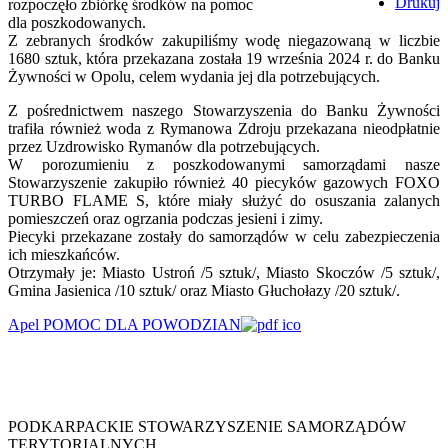
Drukuj
rozpoczęło zbiórkę środków na pomoc
dla poszkodowanych.
Z zebranych środków zakupiliśmy wodę niegazowaną w liczbie
1680 sztuk, która przekazana została 19 września 2024 r. do Banku
Żywności w Opolu, celem wydania jej dla potrzebujących.
Z pośrednictwem naszego Stowarzyszenia do Banku Żywności
trafiła również woda z Rymanowa Zdroju przekazana nieodpłatnie
przez Uzdrowisko Rymanów dla potrzebujących.
W porozumieniu z poszkodowanymi samorządami nasze
Stowarzyszenie zakupiło również 40 piecyków gazowych FOXO
TURBO FLAME S, które miały służyć do osuszania zalanych
pomieszczeń oraz ogrzania podczas jesieni i zimy.
Piecyki przekazane zostały do samorządów w celu zabezpieczenia
ich mieszkańców.
Otrzymały je: Miasto Ustroń /5 sztuk/, Miasto Skoczów /5 sztuk/,
Gmina Jasienica /10 sztuk/ oraz Miasto Głuchołazy /20 sztuk/.
Apel POMOC DLA POWODZIAN
PODKARPACKIE STOWARZYSZENIE SAMORZĄDÓW
TERYTORIALNYCH