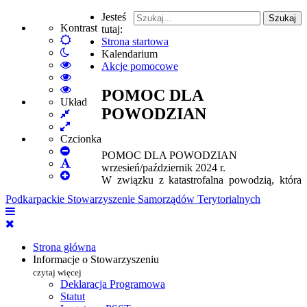
Jesteś
Szukaj
Kontrast
tutaj:
Default
Strona startowa
Włącz
mode
Kalendarium
tryb
High
Akcje pomocowe
nocny
Contrast
High
Black
Contrast
High
POMOC DLA
White
Black
Contrast
Układ
POWODZIAN
Fixed
mode
Yellow
Yellow
layout
Wide
mode
Black
layout
mode
Czcionka
Set
POMOC DLA POWODZIAN
Smaller
Set
wrzesień/październik 2024 r.
Font
Set
Default
W związku z katastrofalna powodzią, która
Larger
Font
Podkarpackie Stowarzyszenie Samorządów Terytorialnych
Font
Strona główna
Informacje o Stowarzyszeniu
czytaj więcej
Deklaracja Programowa
Statut