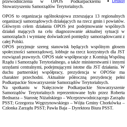
Drukuj
przewodniczenia w OPOS Podkarpackiemu
Stowarzyszeniu Samorządów Terytorialnych.
OPOS to organizacja ogólnokrajowa zrzeszająca 13 regionalnych
organizacji samorządowych działających na rzecz gmin i powiatów.
Głównym celem działania OPOS jest podejmowanie wspólnych
działań mających na celu diagnozowanie aktualnej sytuacji w
samorządach i wymianę doświadczeń pomiędzy samorządowcami z
całej Polski.
OPOS przyjmuje szereg stanowisk będących wspólnym głosem
społeczności samorządowej, lobbuje na rzecz korzystnych dla JST
rozwiązań prawnych. OPOS stale współpracuje z Komisją Wspólną
Rządu i Samorządu Terytorialnego, a także ministerstwami i innymi
urzędami centralnymi, podejmującymi istotne dla JST działania. W
duchu partnerskiej współpracy, prezydencja w OPOSie ma
charakter przechodni. Aktualnie półroczną prezydencję pełni
Podkarpackie Stowarzyszenie Samorządów Terytorialnych.
Na spotkaniu w Nałęczowie Podkarpackie Stowarzyszenie
Samorządów Terytorialnych reprezentowane było przez Roberta
Bednarza – Starostę Niżańskiego – Wiceprzewodniczącego Zarządu
PSST; Grzegorza Węgrzynowskiego – Wójta Gminy Chorkówka –
Członka Zarządu PSST; Pawła Baja – Dyrektora Biura PSST.