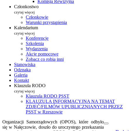
Komisja Rewizyjna
Członkostwo
czytaj więcej
Członkowie
Warunki przystąpienia
Kalendarium
czytaj więcej
Konferencje
Szkolenia
Wydarzenia
Akcje pomocowe
Zobacz co robią inni
Stanowiska
Odznaka
Galeria
Kontakt
Klauzula RODO
czytaj więcej
Klauzula RODO PSST
KLAUZULA INFORMACYJNA NA TEMAT
ZDJĘĆ/FILMÓW UPUBLICZNIANYCH PRZEZ
PSST w Rzeszowie
Organizacji Samorządowych (OPOS), które odbyło
się w Nałęczowie, doszło do uroczystego przekazania