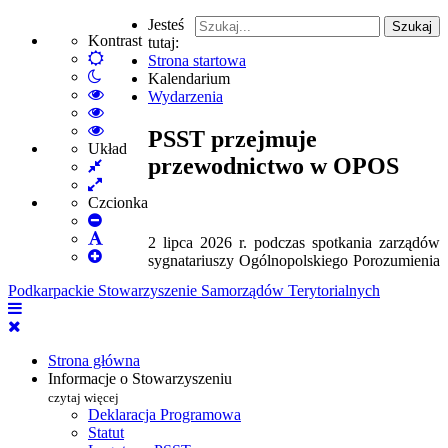
Jesteś
Szukaj
Kontrast
tutaj:
Default
Strona startowa
Włącz
mode
Kalendarium
tryb
High
Wydarzenia
nocny
Contrast
High
Black
Contrast
High
PSST przejmuje
White
Black
Contrast
Układ
przewodnictwo w OPOS
Fixed
mode
Yellow
Yellow
layout
Wide
mode
Black
layout
mode
Czcionka
Set
Smaller
Set
2 lipca 2026 r. podczas spotkania zarządów
Font
Set
Default
sygnatariuszy Ogólnopolskiego Porozumienia
Larger
Font
Podkarpackie Stowarzyszenie Samorządów Terytorialnych
Font
Strona główna
Informacje o Stowarzyszeniu
czytaj więcej
Deklaracja Programowa
Statut