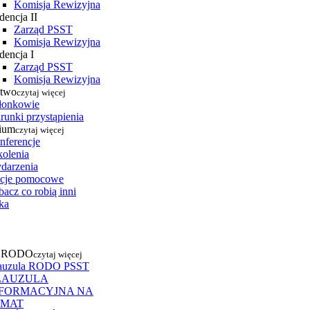
Komisja Rewizyjna
dencja II
Zarząd PSST
Komisja Rewizyjna
dencja I
Zarząd PSST
Komisja Rewizyjna
stwo
czytaj więcej
łonkowie
runki przystąpienia
ium
czytaj więcej
nferencje
kolenia
darzenia
cje pomocowe
acz co robią inni
ka
a RODO
czytaj więcej
auzula RODO PSST
LAUZULA
NFORMACYJNA NA
EMAT