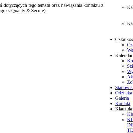
 dotyczących tego tematu oraz nawiązania kontaktu z
Ka
ress Quality & Secure).
Ka
Członko
Cz
Wa
Kalendar
Ko
Sz
Wy
Ak
Zob
Stanowis
Odznaka
Galeria
Kontakt
Klauzul
Kl
K
I
T