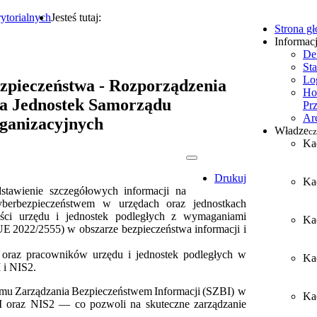
ytorialnych
Jesteś tutaj:
Strona g
Informac
De
Sta
Lo
ezpieczeństwa - Rozporządzenia
Ho
a Jednostek Samorządu
Pr
Ar
rganizacyjnych
Władze
cz
Ka
Drukuj
Ka
stawienie szczegółowych informacji na
erbezpieczeństwem w urzędach oraz jednostkach
ści urzędu i jednostek podległych z wymaganiami
Ka
E 2022/2555) w obszarze bezpieczeństwa informacji i
j oraz pracowników urzędu i jednostek podległych w
Ka
 i NIS2.
u Zarządzania Bezpieczeństwem Informacji (SZBI) w
Kad
I oraz NIS2 — co pozwoli na skuteczne zarządzanie