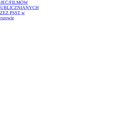
JĘĆ/FILMÓW
PUBLICZNIANYCH
ZEZ PSST w
eszowie