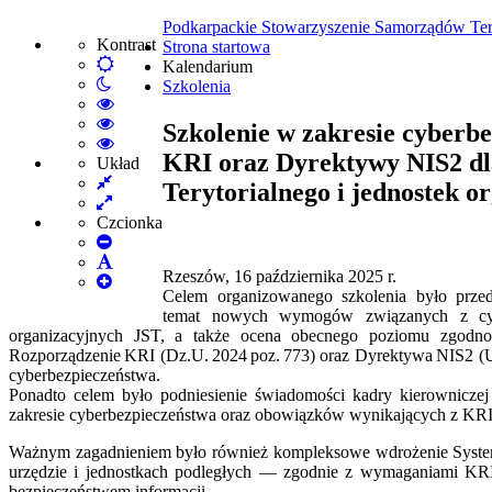
Podkarpackie Stowarzyszenie Samorządów Ter
Kontrast
Strona startowa
Default
Kalendarium
Włącz
mode
Szkolenia
tryb
High
nocny
Contrast
High
Szkolenie w zakresie cyberb
Black
Contrast
High
KRI oraz Dyrektywy NIS2 dl
White
Black
Contrast
Układ
Fixed
mode
Yellow
Yellow
Terytorialnego i jednostek o
layout
Wide
mode
Black
layout
mode
Czcionka
Set
Smaller
Set
Rzeszów, 16 października 2025 r.
Font
Set
Default
Celem organizowanego szkolenia było przed
Larger
Font
temat nowych wymogów związanych z cyb
Font
organizacyjnych JST, a także ocena obecnego poziomu zgodno
Rozporządzenie KRI (Dz.U. 2024 poz. 773) oraz Dyrektywa NIS2 (U
cyberbezpieczeństwa.
Ponadto celem było podniesienie świadomości kadry kierownicze
zakresie cyberbezpieczeństwa oraz obowiązków wynikających z KRI
Ważnym zagadnieniem było również kompleksowe wdrożenie System
urzędzie i jednostkach podległych — zgodnie z wymaganiami KR
bezpieczeństwem informacji.