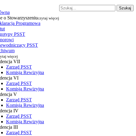
Szukaj
łówna
je o Stowarzyszeniu
czytaj więcej
klaracja Programowa
tut
gotypy PSST
norowi
zewodniczący PSST
chiwum
ytaj więcej
dencja VII
Zarząd PSST
Komisja Rewizyjna
dencja VI
Zarząd PSST
Komisja Rewizyjna
dencja V
Zarząd PSST
Komisja Rewizyjna
dencja IV
Zarząd PSST
Komisja Rewizyjna
encja III
Zarząd PSST