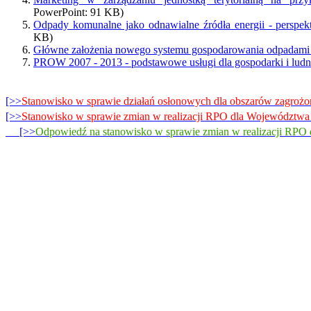
PowerPoint: 91 KB)
Odpady komunalne jako odnawialne źródła energii - perspe
KB)
Główne założenia nowego systemu gospodarowania odpadami
PROW 2007 - 2013 - podstawowe usługi dla gospodarki i ludno
[>>
Stanowisko w sprawie działań osłonowych dla obszarów zagroż
[>>
Stanowisko w sprawie zmian w realizacji RPO dla Województwa
[>>
Odpowiedź na stanowisko w sprawie zmian w realizacji RPO