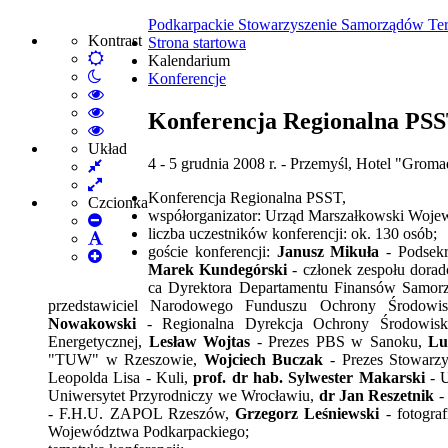
Podkarpackie Stowarzyszenie Samorządów Ter
Kontrast
Strona startowa
Default
Kalendarium
Włącz
mode
Konferencje
tryb
High
nocny
Contrast
High
Konferencja Regionalna PS
Black
Contrast
High
White
Black
Contrast
Układ
4 - 5 grudnia 2008 r. - Przemyśl, Hotel "Grom
Fixed
mode
Yellow
Yellow
layout
Wide
mode
Black
Konferencja Regionalna PSST,
layout
mode
Czcionka
współorganizator: Urząd Marszałkowski Woje
Set
liczba uczestników konferencji: ok. 130 osób;
Smaller
Set
goście konferencji:
Janusz Mikuła
- Podsek
Font
Set
Default
Marek Kundegórski
- członek zespołu dora
Larger
Font
ca Dyrektora Departamentu Finansów Samor
Font
przedstawiciel Narodowego Funduszu Ochrony Środow
Nowakowski
- Regionalna Dyrekcja Ochrony Środowis
Energetycznej,
Lesław Wojtas
- Prezes PBS w Sanoku,
Lu
"TUW" w Rzeszowie,
Wojciech Buczak
- Prezes Stowarz
Leopolda Lisa - Kuli,
prof. dr hab.
Sylwester Makarski
- 
Uniwersytet Przyrodniczy we Wrocławiu,
dr
Jan Reszetnik
-
- F.H.U. ZAPOL Rzeszów,
Grzegorz Leśniewski
- fotogr
Województwa Podkarpackiego;