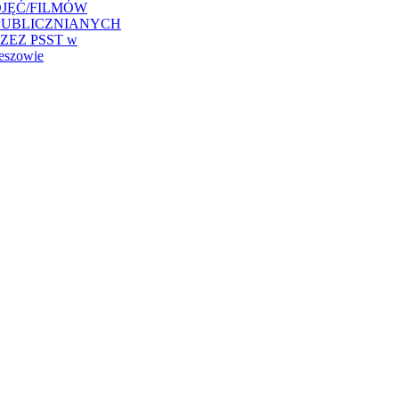
JĘĆ/FILMÓW
PUBLICZNIANYCH
ZEZ PSST w
eszowie