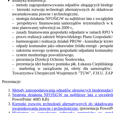
tematyka konferencji:
– metody zagospodarowywania odpadów ulegających biodegrada
– kierunki rozwoju technologii alternatywnych do składow
uwarunkowania prawne i technologiczne,
– strategia działania NFOŚiGW na najbliższe lata z uwzględ
– perspektywy finansowania samorządów terytorialnych w ko
oraz planowanej subwencji na 2009 r.,
– zasady finansowania gospodarki odpadami w ramach RPO 
– proces realizacji założeń Wojewódzkiego Planu Gospodarki
– harmonogram i realizacja działań PROW - konsultacje kryte
– odpady komunalne jako odnawialne źródła energii - perspe
– założenia nowego systemu gospodarki odpadami komunalny
– system monitoringu powodziowego,
– prezentacja Dyrekcji Ochrony Środowiska,
– prezentacja idei budowy pomnika płk. Łukasza Cieplińskie
– marketing w zarządzaniu jst, oferty dla samorządów
Towarzystwa Ubezpieczeń Wzajemnych "TUW", F.H.U. ZA
Prezentacje:
Metody zagospodarowania odpadów ulegających biodegradacji
Strategia działania NFOŚiGW na najbliższe lata z uwzglę
PowerPoint: 4085 KB)
Kierunki rozwoju technologii alternatywnych do składowa
uwarunkowania prawne i technologiczne.
(prezentacja PowerP
Marketing w zarządzaniu jednostką terytorialną na prz