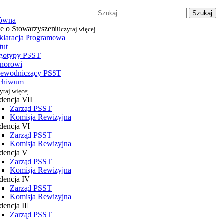
Szukaj
łówna
je o Stowarzyszeniu
czytaj więcej
klaracja Programowa
tut
gotypy PSST
norowi
zewodniczący PSST
chiwum
ytaj więcej
dencja VII
Zarząd PSST
Komisja Rewizyjna
dencja VI
Zarząd PSST
Komisja Rewizyjna
dencja V
Zarząd PSST
Komisja Rewizyjna
dencja IV
Zarząd PSST
Komisja Rewizyjna
encja III
Zarząd PSST