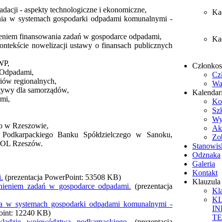
cji - aspekty technologiczne i ekonomiczne,
Ka
ania w systemach gospodarki odpadami komunalnymi -
nieniem finansowania zadań w gospodarce odpadami,
Ka
ntekście nowelizacji ustawy o finansach publicznych
WP,
Członko
 Odpadami,
Cz
riów regionalnych,
Wa
ktywy dla samorządów,
Kalendar
mi,
Ko
Sz
Wy
go w Rzeszowie,
Ak
: Podkarpackiego Banku Spółdzielczego w Sanoku,
Zob
POL Rzeszów.
Stanowis
Odznaka
Galeria
Kontakt
.
(prezentacja PowerPoint: 53508 KB)
Klauzul
dnieniem zadań w gospodarce odpadami.
(prezentacja
Kl
K
nia w systemach gospodarki odpadami komunalnymi -
I
oint: 12240 KB)
T
ykładzie województwa podkarpackiego.
(prezentacja