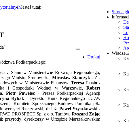
ytorialnych
Jesteś tutaj:
Strona g
Informac
De
Sta
Lo
ST
Ho
Pr
ada"
Ar
Władze
cz
Drukuj
Ka
wództwa Podkarpackiego;
retarz Stanu w Ministerstwie Rozwoju Regionalnego,
Ka
dczego Ministra Środowiska,
Mirosław Stańczyk
- Z -
ządowych w Ministerstwie Finansów,
Teresa Lusio
-
iska i Gospodarki Wodnej w Warszawie,
Robert
Ka
ka,
Piotr Pawelec
- Prezes Podkarpackiej Agencji
cyna Rybak
- Dyrektor Biura Regionalnego T.U.W.
yszenia Komitetu Społecznego Budowy Pomnika płk.
Ka
Uniwersytet Rzeszowski, dr inż.
Paweł Szyszkowski
-
 RWD PROSPECT Sp. z o.o. Tarnów,
Ryszard Zając
afik przyrody; dyrektorzy w Urzędzie Marszałkowskim
Kad