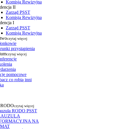
Komisja Rewizyjna
dencja II
Zarząd PSST
Komisja Rewizyjna
dencja I
Zarząd PSST
Komisja Rewizyjna
stwo
czytaj więcej
łonkowie
runki przystąpienia
ium
czytaj więcej
nferencje
kolenia
darzenia
cje pomocowe
acz co robią inni
ka
a RODO
czytaj więcej
auzula RODO PSST
LAUZULA
NFORMACYJNA NA
EMAT