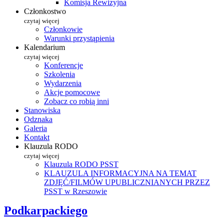
Komisja Rewizyjna
Członkostwo
czytaj więcej
Członkowie
Warunki przystąpienia
Kalendarium
czytaj więcej
Konferencje
Szkolenia
Wydarzenia
Akcje pomocowe
Zobacz co robią inni
Stanowiska
Odznaka
Galeria
Kontakt
Klauzula RODO
czytaj więcej
Klauzula RODO PSST
KLAUZULA INFORMACYJNA NA TEMAT
ZDJĘĆ/FILMÓW UPUBLICZNIANYCH PRZEZ
PSST w Rzeszowie
Podkarpackiego