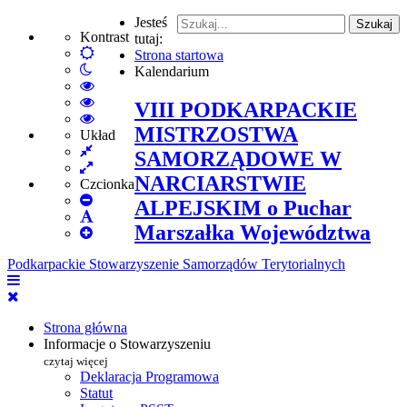
Jesteś
Szukaj
Kontrast
tutaj:
Default
Strona startowa
Włącz
mode
Kalendarium
tryb
High
nocny
Contrast
High
VIII PODKARPACKIE
Black
Contrast
High
MISTRZOSTWA
White
Black
Contrast
Układ
Fixed
mode
Yellow
Yellow
SAMORZĄDOWE W
layout
Wide
mode
Black
NARCIARSTWIE
layout
mode
Czcionka
Set
ALPEJSKIM o Puchar
Smaller
Set
Marszałka Województwa
Font
Set
Default
Larger
Font
Podkarpackie Stowarzyszenie Samorządów Terytorialnych
Font
Strona główna
Informacje o Stowarzyszeniu
czytaj więcej
Deklaracja Programowa
Statut