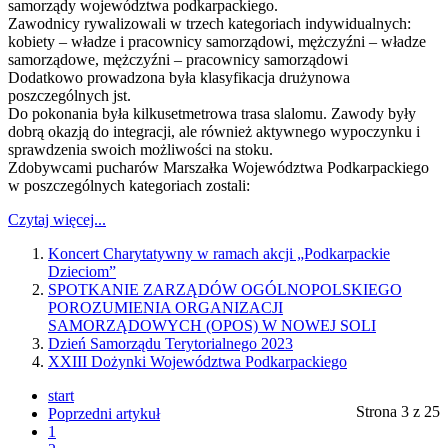
samorządy województwa podkarpackiego.
Zawodnicy rywalizowali w trzech kategoriach indywidualnych:
kobiety – władze i pracownicy samorządowi, mężczyźni – władze
samorządowe, mężczyźni – pracownicy samorządowi
Dodatkowo prowadzona była klasyfikacja drużynowa
poszczególnych jst.
Do pokonania była kilkusetmetrowa trasa slalomu. Zawody były
dobrą okazją do integracji, ale również aktywnego wypoczynku i
sprawdzenia swoich możliwości na stoku.
Zdobywcami pucharów Marszałka Województwa Podkarpackiego
w poszczególnych kategoriach zostali:
Czytaj więcej...
Koncert Charytatywny w ramach akcji „Podkarpackie
Dzieciom”
SPOTKANIE ZARZĄDÓW OGÓLNOPOLSKIEGO
POROZUMIENIA ORGANIZACJI
SAMORZĄDOWYCH (OPOS) W NOWEJ SOLI
Dzień Samorządu Terytorialnego 2023
XXIII Dożynki Województwa Podkarpackiego
start
Strona 3 z 25
Poprzedni artykuł
1