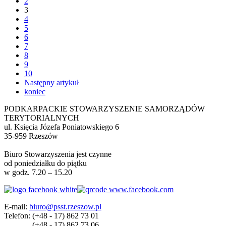
2
3
4
5
6
7
8
9
10
Następny artykuł
koniec
PODKARPACKIE STOWARZYSZENIE SAMORZĄDÓW
TERYTORIALNYCH
ul. Księcia Józefa Poniatowskiego 6
35-959 Rzeszów
Biuro Stowarzyszenia jest czynne
od poniedziałku do piątku
w godz. 7.20 – 15.20
E-mail:
biuro@psst.rzeszow.pl
Telefon:
(+48 - 17) 862 73 01
(+48 - 17) 862 73 06