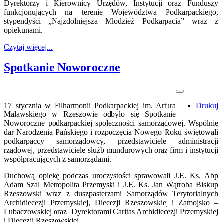
Dyrektorzy i Kierownicy Urzędów, Instytucji oraz Funduszy
funkcjonujących na terenie Województwa Podkarpackiego,
stypendyści „Najzdolniejsza Młodzież Podkarpacia” wraz z
opiekunami.
Czytaj więcej...
Spotkanie Noworoczne
17 stycznia w Filharmonii Podkarpackiej im. Artura
Drukuj
Malawskiego w Rzeszowie odbyło się Spotkanie
Noworoczne podkarpackiej społeczności samorządowej. Wspólnie
dar Narodzenia Pańskiego i rozpoczęcia Nowego Roku świętowali
podkarpaccy samorządowcy, przedstawiciele administracji
rządowej, przedstawiciele służb mundurowych oraz firm i instytucji
współpracujących z samorządami.
Duchową opiekę podczas uroczystości sprawowali J.E. Ks. Abp
Adam Szal Metropolita Przemyski i J.E. Ks. Jan Wątroba Biskup
Rzeszowski wraz z duszpasterzami Samorządów Terytorialnych
Archidiecezji Przemyskiej, Diecezji Rzeszowskiej i Zamojsko –
Lubaczowskiej oraz Dyrektorami Caritas Archidiecezji Przemyskiej
i Diecezji Rzeszowskiej.