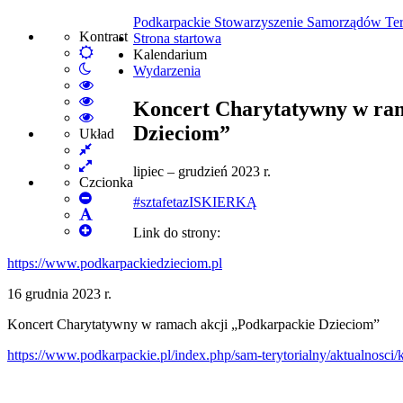
Podkarpackie Stowarzyszenie Samorządów Ter
Kontrast
Strona startowa
Default
Kalendarium
Włącz
mode
Wydarzenia
tryb
High
nocny
Contrast
High
Koncert Charytatywny w ram
Black
Contrast
High
Dzieciom”
White
Black
Contrast
Układ
Fixed
mode
Yellow
Yellow
layout
Wide
mode
Black
lipiec – grudzień 2023 r.
layout
mode
Czcionka
Set
#
sztafetazISKIERKĄ
Smaller
Set
Font
Set
Default
Link do strony:
Larger
Font
Font
https://www.podkarpackiedzieciom.pl
16 grudnia 2023 r.
Koncert Charytatywny w ramach akcji „Podkarpackie Dzieciom”
https://www.podkarpackie.pl/index.php/sam-terytorialny/aktualnosci