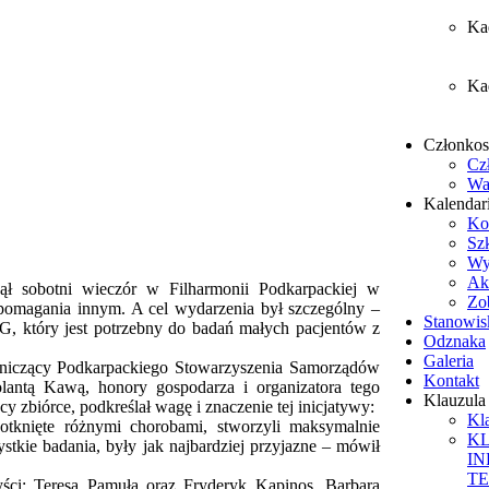
Ka
Ka
Członko
Cz
Wa
Kalendar
Ko
Sz
Wy
Ak
ynął sobotni wieczór w Filharmonii Podkarpackiej w
Zob
z pomagania innym. A cel wydarzenia był szczególny –
Stanowis
G, który jest potrzebny do badań małych pacjentów z
Odznaka
Galeria
odniczący Podkarpackiego Stowarzyszenia Samorządów
Kontakt
olantą Kawą, honory gospodarza i organizatora tego
Klauzul
y zbiórce, podkreślał wagę i znaczenie tej inicjatywy:
Kl
otknięte różnymi chorobami, stworzyli maksymalnie
K
stkie badania, były jak najbardziej przyjazne – mówił
I
T
yści: Teresa Pamuła oraz Fryderyk Kapinos, Barbara