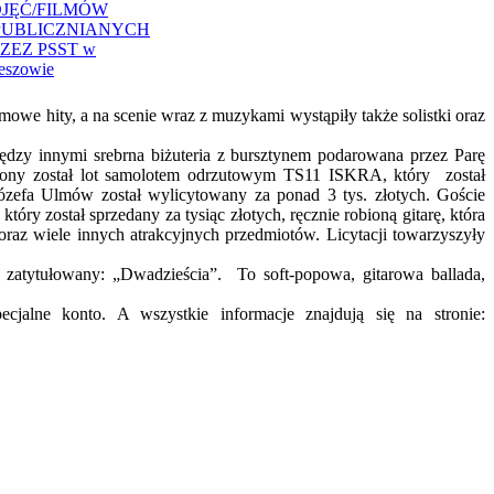
JĘĆ/FILMÓW
PUBLICZNIANYCH
ZEZ PSST w
eszowie
e hity, a na scenie wraz z muzykami wystąpiły także solistki oraz
iędzy innymi srebrna biżuteria z bursztynem podarowana przez Parę
upiony został lot samolotem odrzutowym TS11 ISKRA, który został
zefa Ulmów został wylicytowany za ponad 3 tys. złotych. Goście
ry został sprzedany za tysiąc złotych, ręcznie robioną gitarę, która
oraz wiele innych atrakcyjnych przedmiotów. Licytacji towarzyszyły
ór zatytułowany: „Dwadzieścia”. To soft-popowa, gitarowa ballada,
jalne konto. A wszystkie informacje znajdują się na stronie: