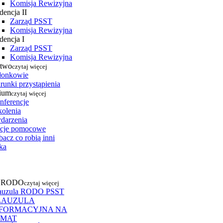
Komisja Rewizyjna
dencja II
Zarząd PSST
Komisja Rewizyjna
dencja I
Zarząd PSST
Komisja Rewizyjna
stwo
czytaj więcej
łonkowie
runki przystąpienia
ium
czytaj więcej
nferencje
kolenia
darzenia
cje pomocowe
acz co robią inni
ka
a RODO
czytaj więcej
auzula RODO PSST
LAUZULA
NFORMACYJNA NA
EMAT