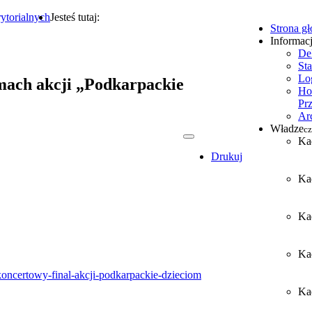
ytorialnych
Jesteś tutaj:
Strona g
Informac
De
Sta
Lo
ach akcji „Podkarpackie
Ho
Pr
Ar
Władze
cz
Ka
Drukuj
Ka
Ka
Ka
/koncertowy-final-akcji-podkarpackie-dzieciom
Kad