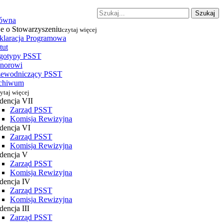
Szukaj
łówna
je o Stowarzyszeniu
czytaj więcej
klaracja Programowa
tut
gotypy PSST
norowi
zewodniczący PSST
chiwum
ytaj więcej
dencja VII
Zarząd PSST
Komisja Rewizyjna
dencja VI
Zarząd PSST
Komisja Rewizyjna
dencja V
Zarząd PSST
Komisja Rewizyjna
dencja IV
Zarząd PSST
Komisja Rewizyjna
encja III
Zarząd PSST