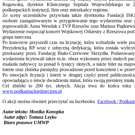
Rogowska, dyrektor Klinicznego Szpitala Wojewódzkiego nr 2
podkarpackich instytucji, firm oraz mieszkańcy regionu.
Ze sceny uczestników przywitała także dyrektorka Fundacji IS
osobom zaangażowanym w przygotowanie tego wydarzenia oraz g
poprowadzili: Anna Weselak z TVP Rzeszów oraz Mariusz Piątkiewi
Wydarzenie rozpoczął koncert Wojskowej Orkiestry z Rzeszowa pod 
grupa taneczna.
Po koncercie przyszedł czas na licytację, która wzbudziła wiele 
Prezydencką RP wraz z odręczną dedykacją, która została wylicy
przekazany przez Fundację Biało-Czerwone Skrzydła. Podarowany
wydarzenia licytowali także m.in. obraz wykonany przez małych pacje
znalazła nabywcę za ponad 6 tysięcy złotych, a także bilet na maj
loterie oraz zbiórka pieniędzy prowadzone przed koncertem i w prze
Po emocjach licytacji i loterii w drugiej części przed publiczno
opowiadająca o istocie dwudziestu minut, która swoją premierę miała 
Cel zbiórki to 200 tys. złotych. Akcja trwa do końca roku i
www.podkarpackiedzieciom.pl
O akcji można również przeczytać na facebooku
Facebook | Podkar
Autor tekstu: Monika Konopka
Autor zdjęć: Tomasz Leyko
Biuro prasowe UMWP