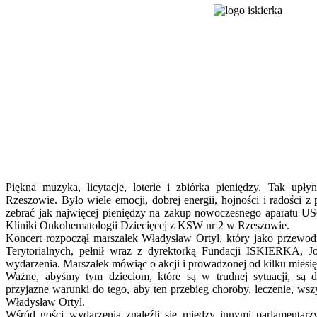
Piękna muzyka, licytacje, loterie i zbiórka pieniędzy. Tak upł
Rzeszowie. Było wiele emocji, dobrej energii, hojności i radości 
zebrać jak najwięcej pieniędzy na zakup nowoczesnego aparatu US
Kliniki Onkohematologii Dziecięcej z KSW nr 2 w Rzeszowie.
Koncert rozpoczął marszałek Władysław Ortyl, który jako przew
Terytorialnych, pełnił wraz z dyrektorką Fundacji ISKIERKA, J
wydarzenia. Marszałek mówiąc o akcji i prowadzonej od kilku miesięc
Ważne, abyśmy tym dzieciom, które są w trudnej sytuacji, są d
przyjazne warunki do tego, aby ten przebieg choroby, leczenie, wszy
Władysław Ortyl.
Wśród gości wydarzenia znaleźli się między innymi parlamentarz