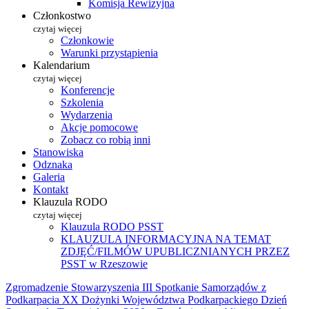
Komisja Rewizyjna
Członkostwo
czytaj więcej
Członkowie
Warunki przystąpienia
Kalendarium
czytaj więcej
Konferencje
Szkolenia
Wydarzenia
Akcje pomocowe
Zobacz co robią inni
Stanowiska
Odznaka
Galeria
Kontakt
Klauzula RODO
czytaj więcej
Klauzula RODO PSST
KLAUZULA INFORMACYJNA NA TEMAT
ZDJĘĆ/FILMÓW UPUBLICZNIANYCH PRZEZ
PSST w Rzeszowie
Zgromadzenie Stowarzyszenia
III Spotkanie Samorządów z
Podkarpacia
XX Dożynki Województwa Podkarpackiego
Dzień