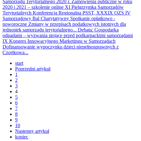
Samorządu Terytorialnego 2020 r.
Zamówienia publiczne w roku
2020 i 2021 – szkolenie online
XI Pielgrzymka Samorządów
Terytorialnych
Konferencja Regionalna PSST, XXXIX OZS
IV
Samorządowy Bal Charytatywny
Spotkanie opłatkowo -
noworoczne
Zmiany w przepisach podatkowych istotnych dla
jednostek samorządu terytorialnego...
Debata: Gospodarka
odpadami – wyzwania stojące przed podkarpackimi samorządami
IX Kongres Innowacyjnego Marketingu w Samorządach
Dofinansowanie wypoczynku dzieci niepełnosprawnych z
Czortkowa...
start
Poprzedni artykuł
1
2
3
4
5
6
7
8
9
10
Następny artykuł
koniec