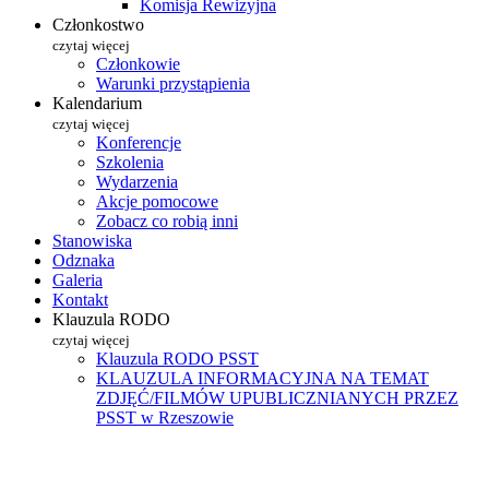
Komisja Rewizyjna
Członkostwo
czytaj więcej
Członkowie
Warunki przystąpienia
Kalendarium
czytaj więcej
Konferencje
Szkolenia
Wydarzenia
Akcje pomocowe
Zobacz co robią inni
Stanowiska
Odznaka
Galeria
Kontakt
Klauzula RODO
czytaj więcej
Klauzula RODO PSST
KLAUZULA INFORMACYJNA NA TEMAT
ZDJĘĆ/FILMÓW UPUBLICZNIANYCH PRZEZ
PSST w Rzeszowie