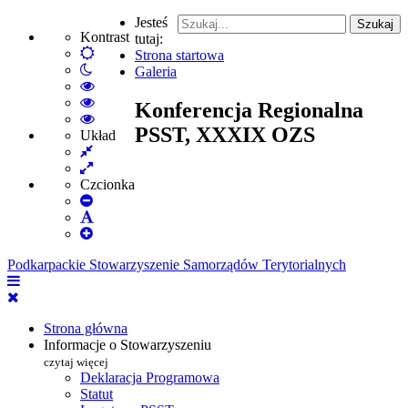
Jesteś
Szukaj
Kontrast
tutaj:
Default
Strona startowa
Włącz
mode
Galeria
tryb
High
nocny
Contrast
High
Konferencja Regionalna
Black
Contrast
High
PSST, XXXIX OZS
White
Black
Contrast
Układ
Fixed
mode
Yellow
Yellow
layout
Wide
mode
Black
layout
mode
Czcionka
Set
Smaller
Set
Font
Set
Default
Larger
Font
Podkarpackie Stowarzyszenie Samorządów Terytorialnych
Font
Strona główna
Informacje o Stowarzyszeniu
czytaj więcej
Deklaracja Programowa
Statut