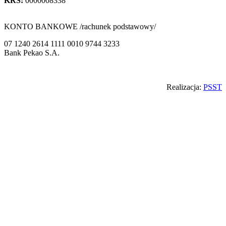
KRS:
0000008338
KONTO BANKOWE /rachunek podstawowy/
07 1240 2614 1111 0010 9744 3233
Bank Pekao S.A.
Back
Realizacja:
PSST
to
top