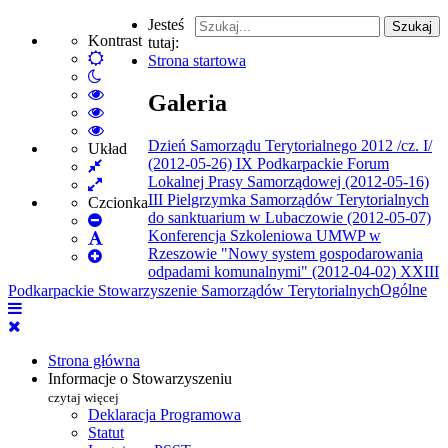
Jesteś
Szukaj
Kontrast
tutaj:
Default
Strona startowa
Włącz
mode
tryb
High
Galeria
nocny
Contrast
High
Black
Contrast
High
Dzień Samorządu Terytorialnego 2012 /cz. I/
White
Black
Contrast
Układ
(2012-05-26)
IX Podkarpackie Forum
Fixed
mode
Yellow
Yellow
Lokalnej Prasy Samorządowej (2012-05-16)
layout
Wide
mode
Black
III Pielgrzymka Samorządów Terytorialnych
layout
mode
Czcionka
do sanktuarium w Lubaczowie (2012-05-07)
Set
Konferencja Szkoleniowa UMWP w
Smaller
Set
Rzeszowie "Nowy system gospodarowania
Font
Set
Default
odpadami komunalnymi" (2012-04-02)
XXIII
Larger
Font
Ogólne
Podkarpackie Stowarzyszenie Samorządów Terytorialnych
Font
Strona główna
Informacje o Stowarzyszeniu
czytaj więcej
Deklaracja Programowa
Statut