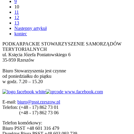
9
10
11
12
13
Następny artykuł
koniec
PODKARPACKIE STOWARZYSZENIE SAMORZĄDÓW
TERYTORIALNYCH
ul. Księcia Józefa Poniatowskiego 6
35-959 Rzeszów
Biuro Stowarzyszenia jest czynne
od poniedziałku do piątku
w godz. 7.20 – 15.20
E-mail:
biuro@psst.rzeszow.pl
Telefon:
(+48 - 17) 862 73 01
(+48 - 17) 862 73 06
Telefon komórkowy:
Biuro PSST +48 601 316 479
Dyrektor Biura PSST +48 603 093 739