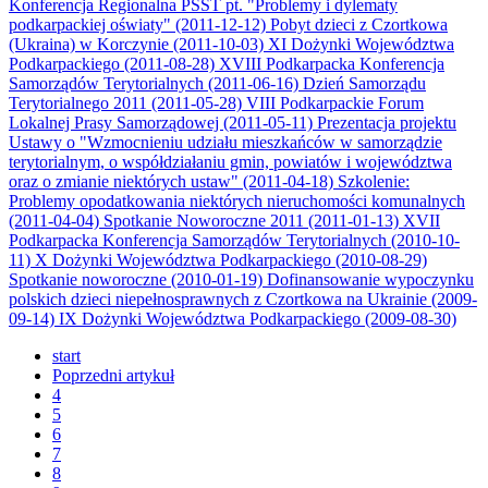
Konferencja Regionalna PSST pt. "Problemy i dylematy
podkarpackiej oświaty" (2011-12-12)
Pobyt dzieci z Czortkowa
(Ukraina) w Korczynie (2011-10-03)
XI Dożynki Województwa
Podkarpackiego (2011-08-28)
XVIII Podkarpacka Konferencja
Samorządów Terytorialnych (2011-06-16)
Dzień Samorządu
Terytorialnego 2011 (2011-05-28)
VIII Podkarpackie Forum
Lokalnej Prasy Samorządowej (2011-05-11)
Prezentacja projektu
Ustawy o "Wzmocnieniu udziału mieszkańców w samorządzie
terytorialnym, o współdziałaniu gmin, powiatów i województwa
oraz o zmianie niektórych ustaw" (2011-04-18)
Szkolenie:
Problemy opodatkowania niektórych nieruchomości komunalnych
(2011-04-04)
Spotkanie Noworoczne 2011 (2011-01-13)
XVII
Podkarpacka Konferencja Samorządów Terytorialnych (2010-10-
11)
X Dożynki Województwa Podkarpackiego (2010-08-29)
Spotkanie noworoczne (2010-01-19)
Dofinansowanie wypoczynku
polskich dzieci niepełnosprawnych z Czortkowa na Ukrainie (2009-
09-14)
IX Dożynki Województwa Podkarpackiego (2009-08-30)
start
Poprzedni artykuł
4
5
6
7
8