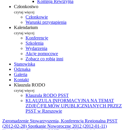
Komisja Rewizyjna
Członkostwo
czytaj więcej
Członkowie
Warunki przystąpienia
Kalendarium
czytaj więcej
Konferencje
Szkolenia
Wydarzenia
Akcje pomocowe
Zobacz co robią inni
Stanowiska
Odznaka
Galeria
Kontakt
Klauzula RODO
czytaj więcej
Klauzula RODO PSST
KLAUZULA INFORMACYJNA NA TEMAT
ZDJĘĆ/FILMÓW UPUBLICZNIANYCH PRZEZ
PSST w Rzeszowie
Zgromadzenie Stowarzyszenia, Konferencja Regionalna PSST
(2012-02-28)
Spotkanie Noworoczne 2012 (2012-01-11)