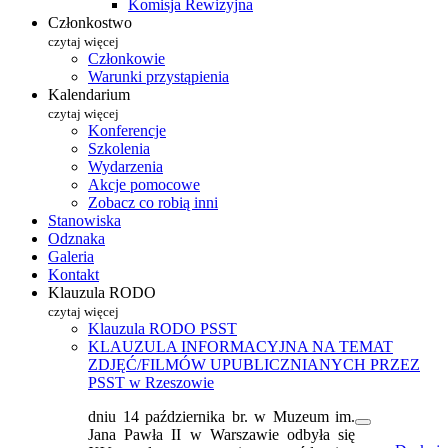
Komisja Rewizyjna
Członkostwo
czytaj więcej
Członkowie
Warunki przystąpienia
Kalendarium
czytaj więcej
Konferencje
Szkolenia
Wydarzenia
Akcje pomocowe
Zobacz co robią inni
Stanowiska
Odznaka
Galeria
Kontakt
Klauzula RODO
czytaj więcej
Klauzula RODO PSST
KLAUZULA INFORMACYJNA NA TEMAT
ZDJĘĆ/FILMÓW UPUBLICZNIANYCH PRZEZ
PSST w Rzeszowie
dniu 14 października br. w Muzeum im.
Jana Pawła II w Warszawie odbyła się