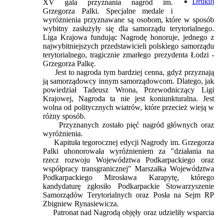
Drukuj
XV gala przyznania nagród im.
Grzegorza Palki. Specjalne medale i
wyróżnienia przyznawane są osobom, które w sposób
wybitny zasłużyły się dla samorządu terytorialnego.
Liga Krajowa fundując Nagrodę honoruje, jednego z
najwybitniejszych przedstawicieli polskiego samorządu
terytorialnego, tragicznie zmarłego prezydenta Łodzi -
Grzegorza Palkę.
Jest to nagroda tym bardziej cenna, gdyż przyznają
ją samorządowcy innym samorządowcom. Dlatego, jak
powiedział Tadeusz Wrona, Przewodniczący Ligi
Krajowej,
Nagroda ta nie jest koniunkturalna. Jest
wolna od politycznych wiatrów, które przecież wieją w
różny sposób.
Przyznanych zostało pięć nagród głównych oraz
wyróżnienia.
Kapituła tegorocznej edycji Nagrody im. Grzegorza
Palki uhonorowała wyróżnieniem za "działania na
rzecz rozwoju Województwa Podkarpackiego oraz
współpracy transgranicznej" Marszałka Województwa
Podkarpackiego Mirosława Karapytę, którego
kandydaturę zgłosiło Podkarpackie Stowarzyszenie
Samorządów Terytorialnych oraz Posła na Sejm RP
Zbigniew Rynasiewicza.
Patronat nad Nagrodą objęły oraz udzieliły wsparcia