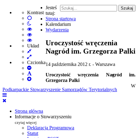
Jesteś
Szukaj
Kontrast
tutaj:
Default
Strona startowa
Włącz
mode
Kalendarium
tryb
High
Wydarzenia
nocny
Contrast
High
Black
Contrast
High
Uroczystość wręczenia
White
Black
Contrast
Układ
Nagród im. Grzegorza Palki
Fixed
mode
Yellow
Yellow
layout
Wide
mode
Black
layout
mode
Czcionka
14 października 2012 r. - Warszawa
Set
Smaller
Set
Uroczystość wręczenia Nagród im.
Font
Set
Default
Grzegorza Palki
Larger
Font
W
Podkarpackie Stowarzyszenie Samorządów Terytorialnych
Font
Strona główna
Informacje o Stowarzyszeniu
czytaj więcej
Deklaracja Programowa
Statut