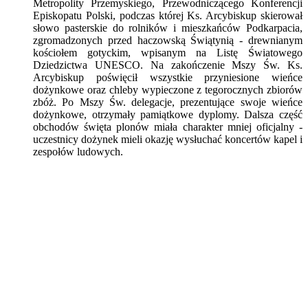
Metropolity Przemyskiego, Przewodniczącego Konferencji
Episkopatu Polski, podczas której Ks. Arcybiskup skierował
słowo pasterskie do rolników i mieszkańców Podkarpacia,
zgromadzonych przed haczowską Świątynią - drewnianym
kościołem gotyckim, wpisanym na Listę Światowego
Dziedzictwa UNESCO. Na zakończenie Mszy Św. Ks.
Arcybiskup poświęcił wszystkie przyniesione wieńce
dożynkowe oraz chleby wypieczone z tegorocznych zbiorów
zbóż. Po Mszy Św. delegacje, prezentujące swoje wieńce
dożynkowe, otrzymały pamiątkowe dyplomy. Dalsza część
obchodów święta plonów miała charakter mniej oficjalny -
uczestnicy dożynek mieli okazję wysłuchać koncertów kapel i
zespołów ludowych.