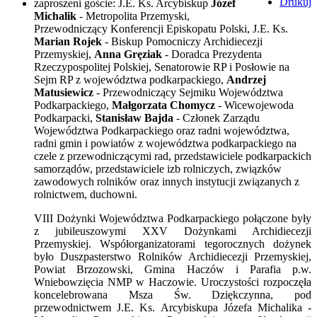
Drukuj
zaproszeni goście: J.E. Ks. Arcybiskup
Józef
Michalik
- Metropolita Przemyski,
Przewodniczący Konferencji Episkopatu Polski, J.E. Ks.
Marian Rojek
- Biskup Pomocniczy Archidiecezji
Przemyskiej,
Anna Gręziak
- Doradca Prezydenta
Rzeczypospolitej Polskiej, Senatorowie RP i Posłowie na
Sejm RP z województwa podkarpackiego,
Andrzej
Matusiewicz
- Przewodniczący Sejmiku Województwa
Podkarpackiego,
Małgorzata Chomycz
- Wicewojewoda
Podkarpacki,
Stanisław Bajda
- Członek Zarządu
Województwa Podkarpackiego oraz radni województwa,
radni gmin i powiatów z województwa podkarpackiego na
czele z przewodniczącymi rad, przedstawiciele podkarpackich
samorządów, przedstawiciele izb rolniczych, związków
zawodowych rolników oraz innych instytucji związanych z
rolnictwem, duchowni.
VIII Dożynki Województwa Podkarpackiego połączone były
z jubileuszowymi XXV Dożynkami Archidiecezji
Przemyskiej. Współorganizatorami tegorocznych dożynek
było Duszpasterstwo Rolników Archidiecezji Przemyskiej,
Powiat Brzozowski, Gmina Haczów i Parafia p.w.
Wniebowzięcia NMP w Haczowie. Uroczystości rozpoczęła
koncelebrowana Msza Św. Dziękczynna, pod
przewodnictwem J.E. Ks. Arcybiskupa Józefa Michalika -