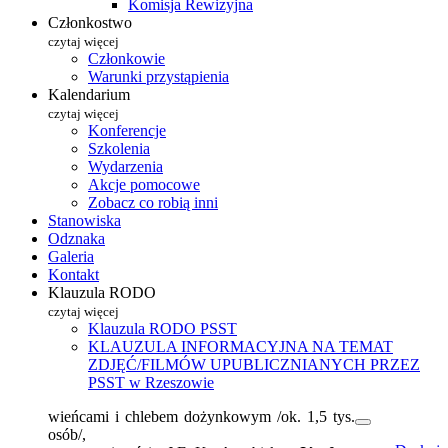
Komisja Rewizyjna
Członkostwo
czytaj więcej
Członkowie
Warunki przystąpienia
Kalendarium
czytaj więcej
Konferencje
Szkolenia
Wydarzenia
Akcje pomocowe
Zobacz co robią inni
Stanowiska
Odznaka
Galeria
Kontakt
Klauzula RODO
czytaj więcej
Klauzula RODO PSST
KLAUZULA INFORMACYJNA NA TEMAT
ZDJĘĆ/FILMÓW UPUBLICZNIANYCH PRZEZ
PSST w Rzeszowie
wieńcami i chlebem dożynkowym /ok. 1,5 tys.
osób/,