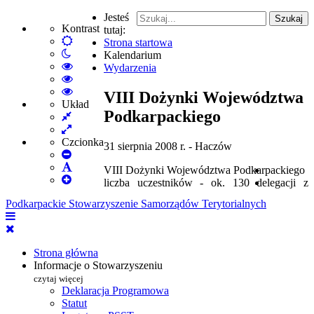
Jesteś
Szukaj
Kontrast
tutaj:
Default
Strona startowa
Włącz
mode
Kalendarium
tryb
High
Wydarzenia
nocny
Contrast
High
Black
Contrast
High
VIII Dożynki Województwa
White
Black
Contrast
Układ
Podkarpackiego
Fixed
mode
Yellow
Yellow
layout
Wide
mode
Black
layout
mode
Czcionka
31 sierpnia 2008 r. - Haczów
Set
Smaller
Set
VIII Dożynki Województwa Podkarpackiego
Font
Set
Default
liczba uczestników - ok. 130 delegacji z
Larger
Font
Podkarpackie Stowarzyszenie Samorządów Terytorialnych
Font
Strona główna
Informacje o Stowarzyszeniu
czytaj więcej
Deklaracja Programowa
Statut