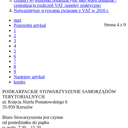
Gmina i jej jednostki organizacyjne jako jeden podatnik -
centralizacja rozliczeń VAT /aspekty praktyczne/
Najważniejsze wyzwania związane z VAT w 2016 r.
start
Strona 4 z 9
Poprzedni artykuł
1
2
3
4
5
6
7
8
9
Następny artykuł
koniec
PODKARPACKIE STOWARZYSZENIE SAMORZĄDÓW
TERYTORIALNYCH
ul. Księcia Józefa Poniatowskiego 6
35-959 Rzeszów
Biuro Stowarzyszenia jest czynne
od poniedziałku do piątku
w godz. 7.20 – 15.20