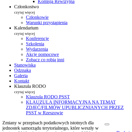
Komisja Rewizyjna
Członkostwo
czytaj więcej
Członkowie
Warunki przystąpienia
Kalendarium
czytaj więcej
Konferencje
Szkolenia
Wydarzenia
Akcje pomocowe
Zobacz co robią inni
Stanowiska
Odznaka
Galeria
Kontakt
Klauzula RODO
czytaj więcej
Klauzula RODO PSST
KLAUZULA INFORMACYJNA NA TEMAT
ZDJĘĆ/FILMÓW UPUBLICZNIANYCH PRZEZ
PSST w Rzeszowie
Zmiany w przepisach podatkowych istotnych dla
jednostek samorządu terytorialnego, które weszły w