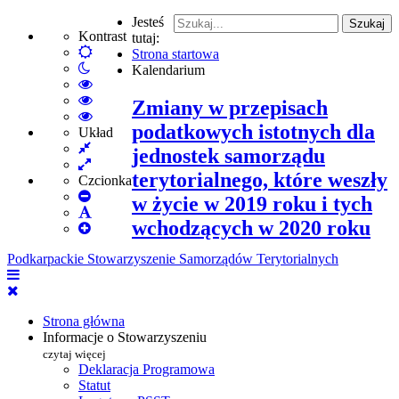
Jesteś
Szukaj
Kontrast
tutaj:
Default
Strona startowa
Włącz
mode
Kalendarium
tryb
High
nocny
Contrast
High
Zmiany w przepisach
Black
Contrast
High
podatkowych istotnych dla
White
Black
Contrast
Układ
Fixed
mode
Yellow
Yellow
jednostek samorządu
layout
Wide
mode
Black
terytorialnego, które weszły
layout
mode
Czcionka
Set
w życie w 2019 roku i tych
Smaller
Set
wchodzących w 2020 roku
Font
Set
Default
Larger
Font
Podkarpackie Stowarzyszenie Samorządów Terytorialnych
Font
Strona główna
Informacje o Stowarzyszeniu
czytaj więcej
Deklaracja Programowa
Statut