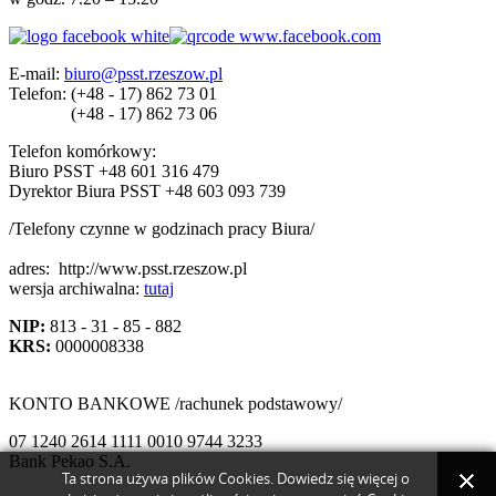
E-mail:
biuro@psst.rzeszow.pl
Telefon:
(+48 - 17) 862 73 01
(+48 - 17) 862 73 06
Telefon komórkowy:
Biuro PSST +48 601 316 479
Dyrektor Biura PSST +48 603 093 739
/Telefony czynne w godzinach pracy Biura/
adres:
http://www.psst.rzeszow.pl
wersja archiwalna:
tutaj
NIP:
813 - 31 - 85 - 882
KRS:
0000008338
KONTO BANKOWE /rachunek podstawowy/
07 1240 2614 1111 0010 9744 3233
Bank Pekao S.A.
Ta strona używa plików Cookies. Dowiedz się więcej o