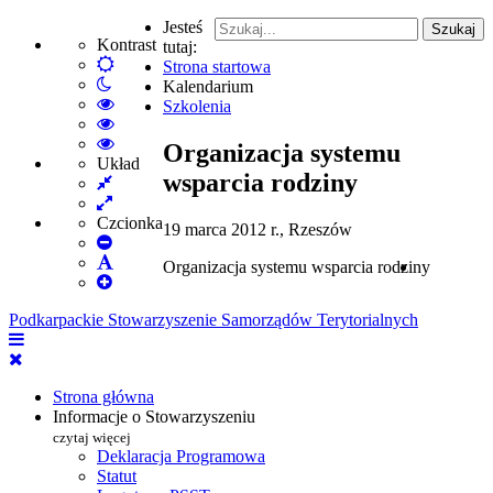
Jesteś
Szukaj
Kontrast
tutaj:
Default
Strona startowa
Włącz
mode
Kalendarium
tryb
High
Szkolenia
nocny
Contrast
High
Black
Contrast
High
Organizacja systemu
White
Black
Contrast
Układ
wsparcia rodziny
Fixed
mode
Yellow
Yellow
layout
Wide
mode
Black
layout
mode
Czcionka
19 marca 2012 r., Rzeszów
Set
Smaller
Set
Organizacja systemu wsparcia rodziny
Font
Set
Default
Larger
Font
Podkarpackie Stowarzyszenie Samorządów Terytorialnych
Font
Strona główna
Informacje o Stowarzyszeniu
czytaj więcej
Deklaracja Programowa
Statut