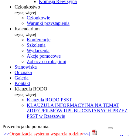
Komisja Rewizyjna
Członkostwo
czytaj więcej
Członkowie
Warunki przystąpienia
Kalendarium
czytaj więcej
Konferencje
Szkolenia
Wydarzenia
Akcje pomocowe
Zobacz co robią inni
Stanowiska
Odznaka
Galeria
Kontakt
Klauzula RODO
czytaj więcej
Klauzula RODO PSST
KLAUZULA INFORMACYJNA NA TEMAT
ZDJĘĆ/FILMÓW UPUBLICZNIANYCH PRZEZ
PSST w Rzeszowie
Prezentacja do pobrania:
[>>
Organizacja systemu wsparcia rodziny
<<]