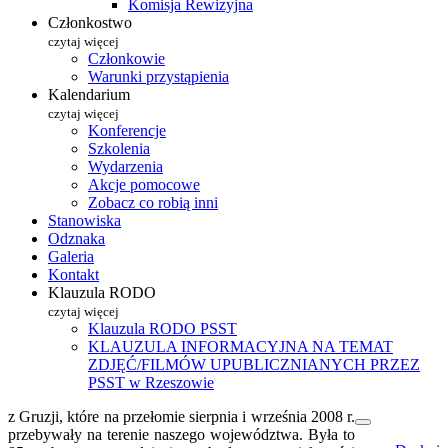
Komisja Rewizyjna
Członkostwo
czytaj więcej
Członkowie
Warunki przystąpienia
Kalendarium
czytaj więcej
Konferencje
Szkolenia
Wydarzenia
Akcje pomocowe
Zobacz co robią inni
Stanowiska
Odznaka
Galeria
Kontakt
Klauzula RODO
czytaj więcej
Klauzula RODO PSST
KLAUZULA INFORMACYJNA NA TEMAT
ZDJĘĆ/FILMÓW UPUBLICZNIANYCH PRZEZ
PSST w Rzeszowie
z Gruzji, które na przełomie sierpnia i września 2008 r.
przebywały na terenie naszego województwa. Była to