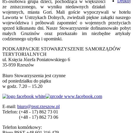
Drukuj
85-osobowa grupa dzieci, pochodząca w większości
ze zniszczonego, w wyniku niedawnych działań
wojennych, miasta Gori. Mali goście wypoczywali w hotelu
Laworta w Ustrzykach Dolnych, zwiedzali piękne zakątki naszego
województwa i próbowali zapomnieć o wojennych przeżyciach
sprzed kilkunastu dni. Nasze Stowarzyszenie dofinansowało pobyt
małych Gruzinów oraz przekazało im niezbędne artykuły
codziennego użytku i upominki.
PODKARPACKIE STOWARZYSZENIE SAMORZĄDÓW
TERYTORIALNYCH
ul. Księcia Józefa Poniatowskiego 6
35-959 Rzeszów
Biuro Stowarzyszenia jest czynne
od poniedziałku do piątku
w godz. 7.20 – 15.20
E-mail:
biuro@psst.rzeszow.pl
Telefon:
(+48 - 17) 862 73 01
(+48 - 17) 862 73 06
Telefon komórkowy:
Biuro PSST +48 601 316 479