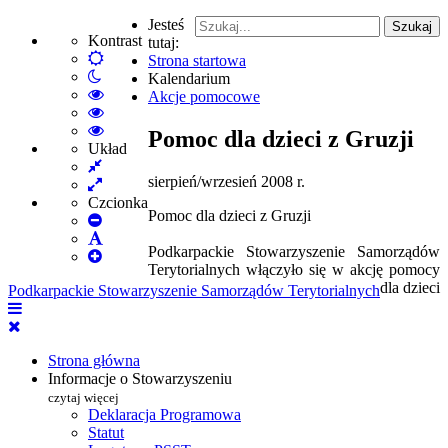
Jesteś
Szukaj
Kontrast
tutaj:
Default
Strona startowa
Włącz
mode
Kalendarium
tryb
High
Akcje pomocowe
nocny
Contrast
High
Black
Contrast
High
Pomoc dla dzieci z Gruzji
White
Black
Contrast
Układ
Fixed
mode
Yellow
Yellow
sierpień/wrzesień 2008 r.
layout
Wide
mode
Black
layout
mode
Czcionka
Pomoc dla dzieci z Gruzji
Set
Smaller
Set
Podkarpackie Stowarzyszenie Samorządów
Font
Set
Default
Terytorialnych włączyło się w akcję pomocy
Larger
Font
dla dzieci
Podkarpackie Stowarzyszenie Samorządów Terytorialnych
Font
Strona główna
Informacje o Stowarzyszeniu
czytaj więcej
Deklaracja Programowa
Statut