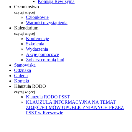
Komisja Rewizyjna
Członkostwo
czytaj więcej
Członkowie
Warunki przystąpienia
Kalendarium
czytaj więcej
Konferencje
Szkolenia
Wydarzenia
Akcje pomocowe
Zobacz co robią inni
Stanowiska
Odznaka
Galeria
Kontakt
Klauzula RODO
czytaj więcej
Klauzula RODO PSST
KLAUZULA INFORMACYJNA NA TEMAT
ZDJĘĆ/FILMÓW UPUBLICZNIANYCH PRZEZ
PSST w Rzeszowie