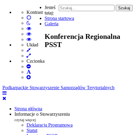
Jesteś
Szukaj
Kontrast
tutaj:
Default
Strona startowa
Włącz
mode
Galeria
tryb
High
nocny
Contrast
High
Konferencja Regionalna
Black
Contrast
High
PSST
White
Black
Contrast
Układ
Fixed
mode
Yellow
Yellow
layout
Wide
mode
Black
layout
mode
Czcionka
Set
Smaller
Set
Font
Set
Default
Larger
Font
Podkarpackie Stowarzyszenie Samorządów Terytorialnych
Font
Strona główna
Informacje o Stowarzyszeniu
czytaj więcej
Deklaracja Programowa
Statut