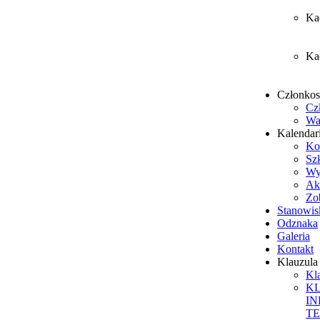
Ka
Ka
Członko
Cz
Wa
Kalendar
Ko
Sz
Wy
Ak
Zob
Stanowis
Odznaka
Galeria
Kontakt
Klauzul
Kl
K
I
T