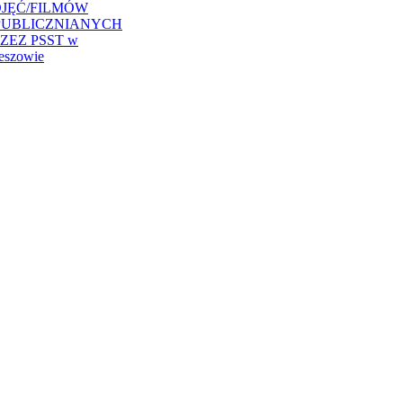
JĘĆ/FILMÓW
PUBLICZNIANYCH
ZEZ PSST w
eszowie