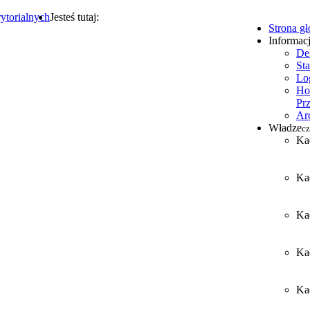
ytorialnych
Jesteś tutaj:
Strona g
Informac
De
Sta
Lo
Ho
Pr
Ar
Władze
cz
Ka
Ka
Ka
Ka
Kad