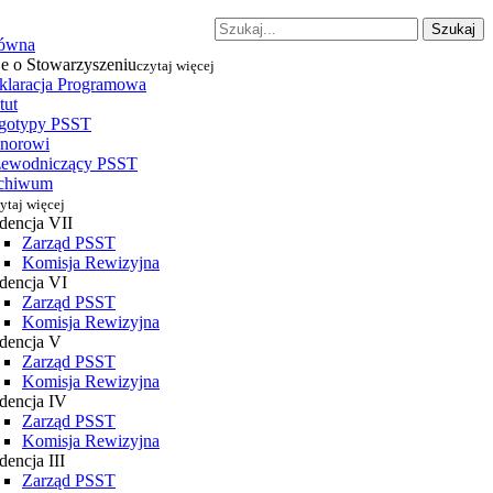
Szukaj
łówna
je o Stowarzyszeniu
czytaj więcej
klaracja Programowa
tut
gotypy PSST
norowi
zewodniczący PSST
chiwum
ytaj więcej
dencja VII
Zarząd PSST
Komisja Rewizyjna
dencja VI
Zarząd PSST
Komisja Rewizyjna
dencja V
Zarząd PSST
Komisja Rewizyjna
dencja IV
Zarząd PSST
Komisja Rewizyjna
encja III
Zarząd PSST