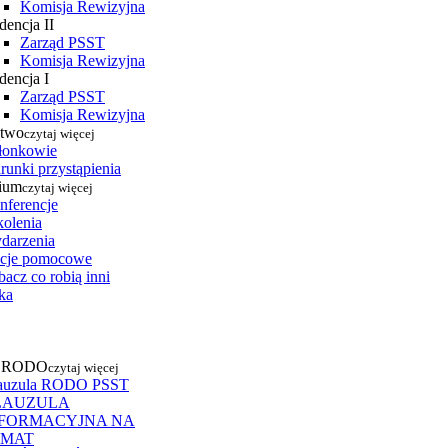
Komisja Rewizyjna
dencja II
Zarząd PSST
Komisja Rewizyjna
dencja I
Zarząd PSST
Komisja Rewizyjna
stwo
czytaj więcej
łonkowie
runki przystąpienia
ium
czytaj więcej
nferencje
kolenia
darzenia
cje pomocowe
acz co robią inni
ka
a RODO
czytaj więcej
auzula RODO PSST
LAUZULA
NFORMACYJNA NA
EMAT