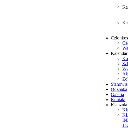
Ka
Ka
Członko
Cz
Wa
Kalendar
Ko
Sz
Wy
Ak
Zob
Stanowis
Odznaka
Galeria
Kontakt
Klauzul
Kl
K
I
T