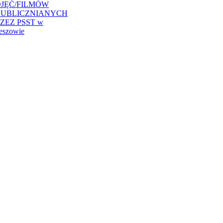
JĘĆ/FILMÓW
PUBLICZNIANYCH
ZEZ PSST w
eszowie