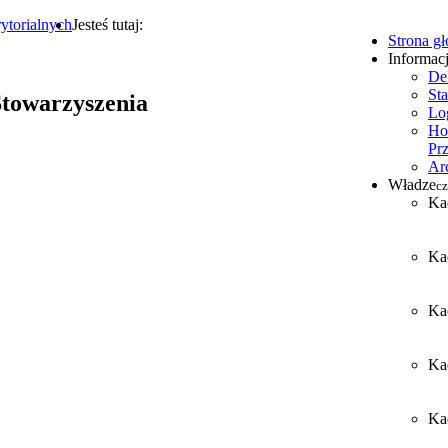
ytorialnych
Jesteś tutaj:
Strona g
Informac
De
Sta
towarzyszenia
Lo
Ho
Pr
Ar
Władze
cz
Ka
Ka
Ka
Ka
Kad