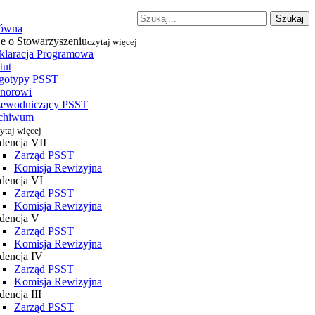
Szukaj
łówna
je o Stowarzyszeniu
czytaj więcej
klaracja Programowa
tut
gotypy PSST
norowi
zewodniczący PSST
chiwum
ytaj więcej
dencja VII
Zarząd PSST
Komisja Rewizyjna
dencja VI
Zarząd PSST
Komisja Rewizyjna
dencja V
Zarząd PSST
Komisja Rewizyjna
dencja IV
Zarząd PSST
Komisja Rewizyjna
encja III
Zarząd PSST