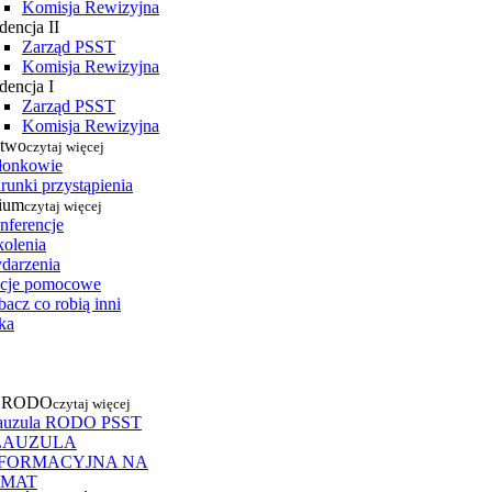
Komisja Rewizyjna
dencja II
Zarząd PSST
Komisja Rewizyjna
dencja I
Zarząd PSST
Komisja Rewizyjna
stwo
czytaj więcej
łonkowie
runki przystąpienia
ium
czytaj więcej
nferencje
kolenia
darzenia
cje pomocowe
acz co robią inni
ka
a RODO
czytaj więcej
auzula RODO PSST
LAUZULA
NFORMACYJNA NA
EMAT