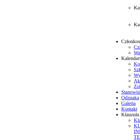
Ka
Ka
Członko
Cz
Wa
Kalendar
Ko
Sz
Wy
Ak
Zob
Stanowis
Odznaka
Galeria
Kontakt
Klauzul
Kl
K
I
T