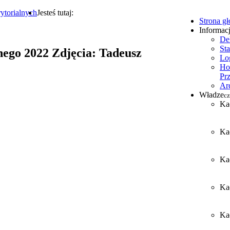
ytorialnych
Jesteś tutaj:
Strona g
Informac
De
Sta
ego 2022 Zdjęcia: Tadeusz
Lo
Ho
Pr
Ar
Władze
cz
Ka
Ka
Ka
Ka
Kad