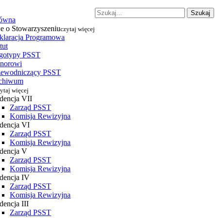
Szukaj
łówna
je o Stowarzyszeniu
czytaj więcej
klaracja Programowa
tut
gotypy PSST
norowi
zewodniczący PSST
chiwum
ytaj więcej
dencja VII
Zarząd PSST
Komisja Rewizyjna
dencja VI
Zarząd PSST
Komisja Rewizyjna
dencja V
Zarząd PSST
Komisja Rewizyjna
dencja IV
Zarząd PSST
Komisja Rewizyjna
encja III
Zarząd PSST