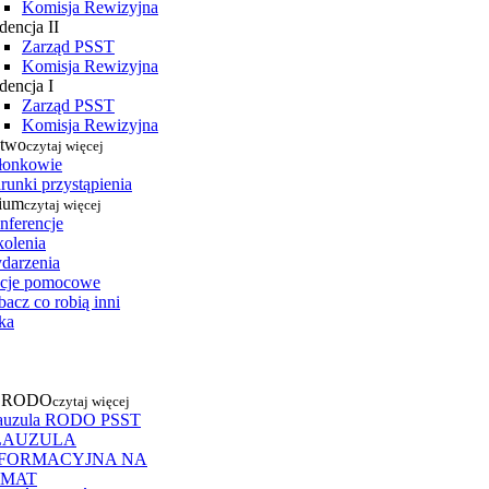
Komisja Rewizyjna
dencja II
Zarząd PSST
Komisja Rewizyjna
dencja I
Zarząd PSST
Komisja Rewizyjna
stwo
czytaj więcej
łonkowie
runki przystąpienia
ium
czytaj więcej
nferencje
kolenia
darzenia
cje pomocowe
acz co robią inni
ka
a RODO
czytaj więcej
auzula RODO PSST
LAUZULA
NFORMACYJNA NA
EMAT