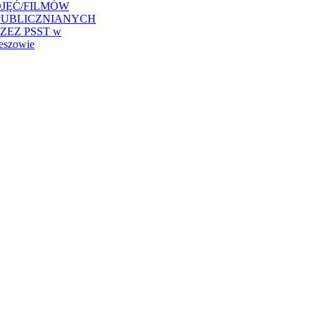
JĘĆ/FILMÓW
PUBLICZNIANYCH
ZEZ PSST w
eszowie