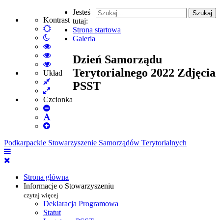
Jesteś
Szukaj
Kontrast
tutaj:
Default
Strona startowa
Włącz
mode
Galeria
tryb
High
nocny
Contrast
High
Dzień Samorządu
Black
Contrast
High
Terytorialnego 2022 Zdjęcia
White
Black
Contrast
Układ
Fixed
mode
Yellow
Yellow
PSST
layout
Wide
mode
Black
layout
mode
Czcionka
Set
Smaller
Set
Font
Set
Default
Larger
Font
Podkarpackie Stowarzyszenie Samorządów Terytorialnych
Font
Strona główna
Informacje o Stowarzyszeniu
czytaj więcej
Deklaracja Programowa
Statut