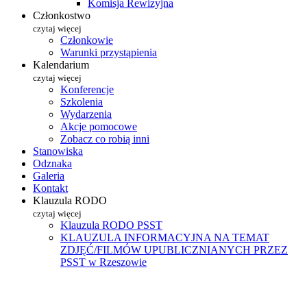
Komisja Rewizyjna
Członkostwo
czytaj więcej
Członkowie
Warunki przystąpienia
Kalendarium
czytaj więcej
Konferencje
Szkolenia
Wydarzenia
Akcje pomocowe
Zobacz co robią inni
Stanowiska
Odznaka
Galeria
Kontakt
Klauzula RODO
czytaj więcej
Klauzula RODO PSST
KLAUZULA INFORMACYJNA NA TEMAT
ZDJĘĆ/FILMÓW UPUBLICZNIANYCH PRZEZ
PSST w Rzeszowie