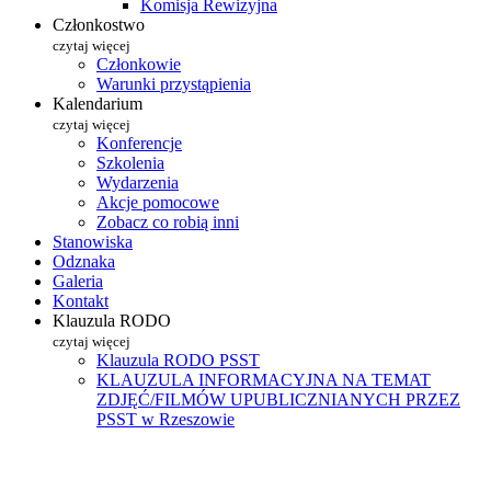
Komisja Rewizyjna
Członkostwo
czytaj więcej
Członkowie
Warunki przystąpienia
Kalendarium
czytaj więcej
Konferencje
Szkolenia
Wydarzenia
Akcje pomocowe
Zobacz co robią inni
Stanowiska
Odznaka
Galeria
Kontakt
Klauzula RODO
czytaj więcej
Klauzula RODO PSST
KLAUZULA INFORMACYJNA NA TEMAT
ZDJĘĆ/FILMÓW UPUBLICZNIANYCH PRZEZ
PSST w Rzeszowie