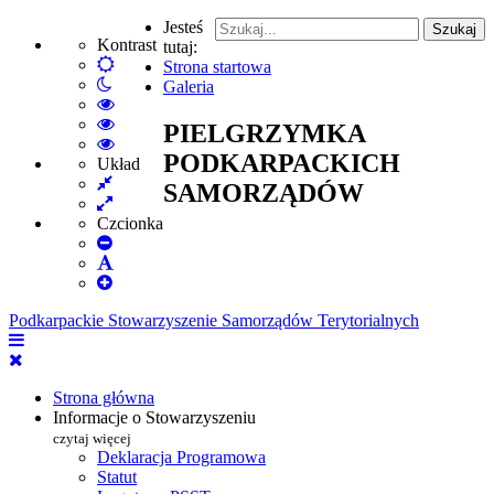
Jesteś
Szukaj
Kontrast
tutaj:
Default
Strona startowa
Włącz
mode
Galeria
tryb
High
nocny
Contrast
High
PIELGRZYMKA
Black
Contrast
High
PODKARPACKICH
White
Black
Contrast
Układ
Fixed
mode
Yellow
Yellow
SAMORZĄDÓW
layout
Wide
mode
Black
layout
mode
Czcionka
Set
Smaller
Set
Font
Set
Default
Larger
Font
Podkarpackie Stowarzyszenie Samorządów Terytorialnych
Font
Strona główna
Informacje o Stowarzyszeniu
czytaj więcej
Deklaracja Programowa
Statut