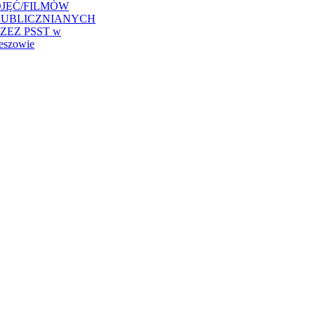
JĘĆ/FILMÓW
PUBLICZNIANYCH
ZEZ PSST w
eszowie