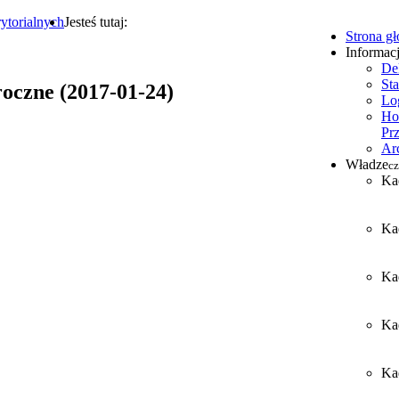
ytorialnych
Jesteś tutaj:
Strona g
Informac
De
Sta
oczne (2017-01-24)
Lo
Ho
Pr
Ar
Władze
cz
Ka
Ka
Ka
Ka
Kad