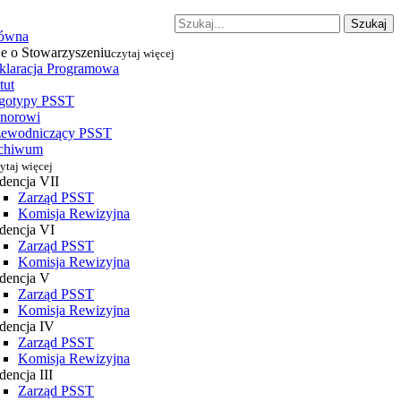
Szukaj
łówna
je o Stowarzyszeniu
czytaj więcej
klaracja Programowa
tut
gotypy PSST
norowi
zewodniczący PSST
chiwum
ytaj więcej
dencja VII
Zarząd PSST
Komisja Rewizyjna
dencja VI
Zarząd PSST
Komisja Rewizyjna
dencja V
Zarząd PSST
Komisja Rewizyjna
dencja IV
Zarząd PSST
Komisja Rewizyjna
encja III
Zarząd PSST