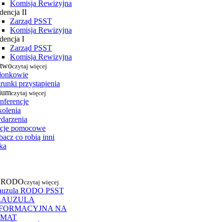
Komisja Rewizyjna
dencja II
Zarząd PSST
Komisja Rewizyjna
dencja I
Zarząd PSST
Komisja Rewizyjna
stwo
czytaj więcej
łonkowie
runki przystąpienia
ium
czytaj więcej
nferencje
kolenia
darzenia
cje pomocowe
acz co robią inni
ka
a RODO
czytaj więcej
auzula RODO PSST
LAUZULA
NFORMACYJNA NA
EMAT