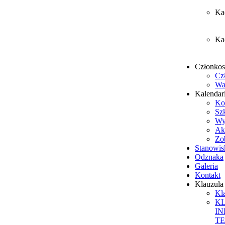
Ka
Ka
Członko
Cz
Wa
Kalendar
Ko
Sz
Wy
Ak
Zob
Stanowis
Odznaka
Galeria
Kontakt
Klauzul
Kl
K
I
T