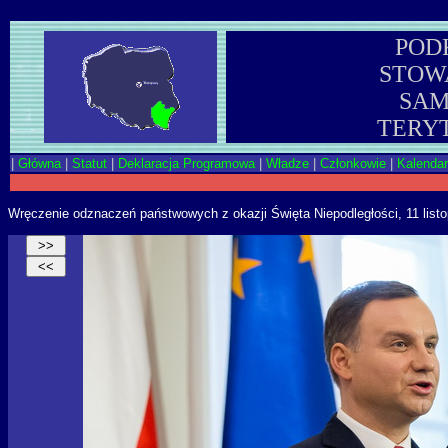
POD
STOW
SA
TERY
|
Główna
|
Statut
|
Deklaracja Programowa
|
Władze
|
Członkowie
|
Kalenda
Wręczenie odznaczeń państwowych z okazji Święta Niepodległości, 11 list